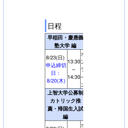
日程
早稲田・慶應義
塾大学 編
オ
8/23(日)
13:30
ン
申込締切
～
ラ
日：
14:30
イ
8/20(木)
ン
上智大学公募制
カトリック推
薦・帰国生入試
編
オ