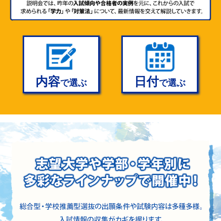
申込は
実は今こそ中学生の親子にお伝えした
申込締
こちら
切
い最新大学入試説明会
8/13(木)
対象 高１生、保護者
8/16
(日)
高1生のための今から始める 総合型・
申込は
申込締
こちら
学校推薦型選抜（AO・推薦入試）説
切
8/13(木)
明会
内容
日付
で選ぶ
で選ぶ