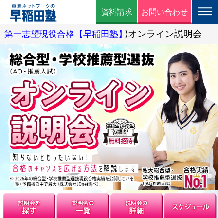
資料請求
お問い合わせ
⟩オンライン説明会
第一志望現役合格【早稲田塾】
説明会を探す
説明会の一覧
説明会の詳細