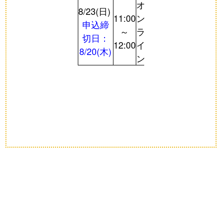
オ
8/23(日)
11:00
ン
申込締
～
ラ
切日：
12:00
イ
8/20(木)
ン