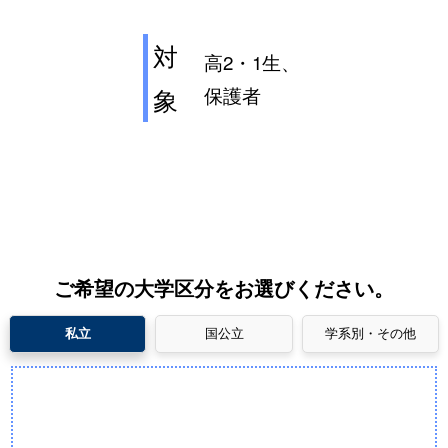
対
高2・1生、
保護者
象
ご希望の大学区分をお選びください。
私立
国公立
学系別・その他