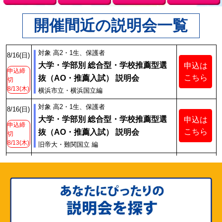
開催間近の説明会一覧
対象 高2・1生、保護者
8/16
(日)
大学・学部別 総合型・学校推薦型選
申込は
申込締
こちら
抜
（AO・推薦入試）
説明会
切
8/13(木)
横浜市立・横浜国立編
対象 高2・1生、保護者
8/16
(日)
大学・学部別 総合型・学校推薦型選
申込は
申込締
こちら
抜
（AO・推薦入試）
説明会
切
8/13(木)
旧帝大・難関国立 編
対象 高2生、保護者
8/16
(日)
高2生のための今から始める 総合型・
申込は
申込締
こちら
学校推薦型選抜
（AO・推薦入試）
説
切
8/13(木)
明会
8/16
(日)
対象 中学生、保護者