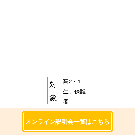
高2・1
対
生、保護
象
者
オンライン説明会一覧はこちら