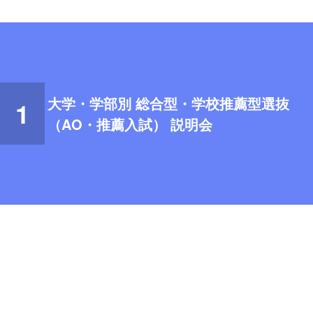
大学・学部別 総合型・学校推薦型選抜
1
（AO・推薦入試）
説明会