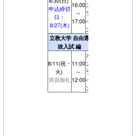
8/30(日)
16:00
ン
申込締切
～
ラ
日：
17:00
イ
8/27(木)
ン
立教大学 自由選
抜入試 編
オ
8/11(祝・
11:00
ン
火)
～
ラ
満員御礼
12:00
イ
ン