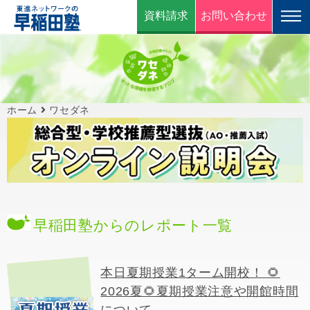
資料請求
お問い合わせ
ホーム
ワセダネ
早稲田塾からのレポート一覧
本日夏期授業1ターム開校！ 🌻
2026夏🌻夏期授業注意や開館時間
について