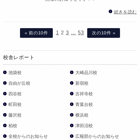
続きを読む
1
2
3
…
53
« 前の10件
次の10件 »
校舎レポート
池袋校
大崎品川校
自由が丘校
新宿校
四谷校
吉祥寺校
町田校
青葉台校
藤沢校
横浜校
柏校
津田沼校
全校からのお知らせ
広報部からのお知らせ