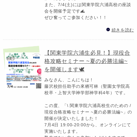
また、7/4(土)には関東学院六浦高校の座談
会を開催予定です🌊
ぜひ奮ってご参加ください！！
続きを読む
【関東学院六浦生必見！】現役合
格攻略セミナー ~夏の必勝法編~
を開催します🕊️
みなさん、こんにちは！
藤沢校担任助手の來栖可林（聖園女学院高
校卒・上智大学神学部神学科4年）です。
この度、「\ 関東学院六浦高校生のための /
現役合格攻略セミナー ~夏の必勝法編~」の
開催が決定いたしました！
7月4日 19:00-20:00から、オンラインにて
実施いたします。