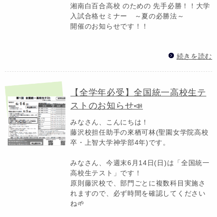
湘南白百合高校 のための 先手必勝！！大学
入試合格セミナー ～夏の必勝法～
開催のお知らせです！！
続きを読む
【全学年必受】全国統一高校生テ
ストのお知らせ📣
みなさん、こんにちは！
藤沢校担任助手の來栖可林(聖園女学院高校
卒・上智大学神学部4年)です。
みなさん、今週末6月14日(日)は「全国統一
高校生テスト」です！
原則藤沢校で、部門ごとに複数科目実施さ
れますので、必ず時間を確認してください
ね🌱