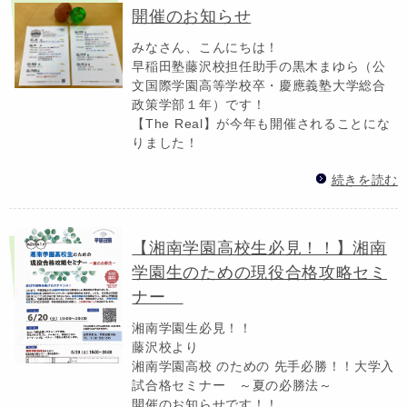
開催のお知らせ
みなさん、こんにちは！
早稲田塾藤沢校担任助手の黒木まゆら（公
文国際学園高等学校卒・慶應義塾大学総合
政策学部１年）です！
【The Real】が今年も開催されることにな
りました！
続きを読む
【湘南学園高校生必見！！】湘南
学園生のための現役合格攻略セミ
ナー
湘南学園生必見！！
藤沢校より
湘南学園高校 のための 先手必勝！！大学入
試合格セミナー ～夏の必勝法～
開催のお知らせです！！