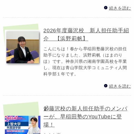
続きを読む
2026年度藤沢校 新人担任助手紹
介 【浜野莉帆】
こんにちは！春から早稲田塾藤沢校の担任
助手になりました、浜野莉帆（はまのり
ほ）です。神奈川県の湘南学園高校を卒業
し、現在は青山学院大学コミュニティ人間
科学部１年です。
続きを読む
📹藤沢校の新人担任助手のメンバ
ーが、早稲田塾のYouTubeに登
場！