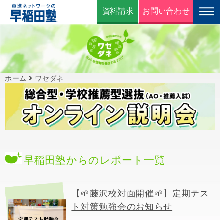
資料請求
お問い合わせ
ホーム
ワセダネ
早稲田塾からのレポート一覧
【🌱藤沢校対面開催🌱】定期テス
ト対策勉強会のお知らせ