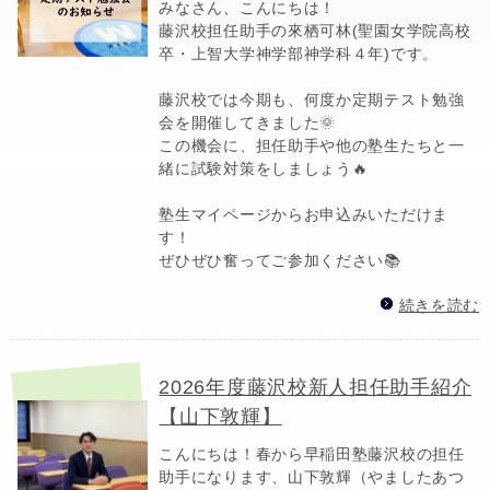
みなさん、こんにちは！
藤沢校担任助手の來栖可林(聖園女学院高校
卒・上智大学神学部神学科４年)です。
藤沢校では今期も、何度か定期テスト勉強
会を開催してきました🌞
この機会に、担任助手や他の塾生たちと一
緒に試験対策をしましょう🔥
塾生マイページからお申込みいただけま
す！
ぜひぜひ奮ってご参加ください📚
続きを読む
2026年度藤沢校新人担任助手紹介
【山下敦輝】
こんにちは！春から早稲田塾藤沢校の担任
助手になります、山下敦輝（やましたあつ