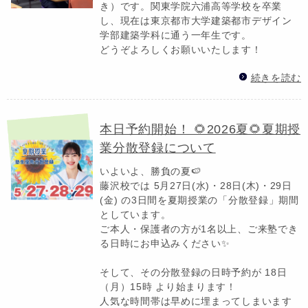
き）です。関東学院六浦高等学校を卒業
し、現在は東京都市大学建築都市デザイン
学部建築学科に通う一年生です。
どうぞよろしくお願いいたします！
続きを読む
本日予約開始！ 🌻2026夏🌻夏期授
業分散登録について
いよいよ、勝負の夏🍉
藤沢校では 5月27日(水)・28日(木)・29日
(金) の3日間を夏期授業の「分散登録」期間
としています。
ご本人・保護者の方が1名以上、ご来塾でき
る日時にお申込みください✨
そして、その分散登録の日時予約が 18日
（月）15時 より始まります！
人気な時間帯は早めに埋まってしまいます