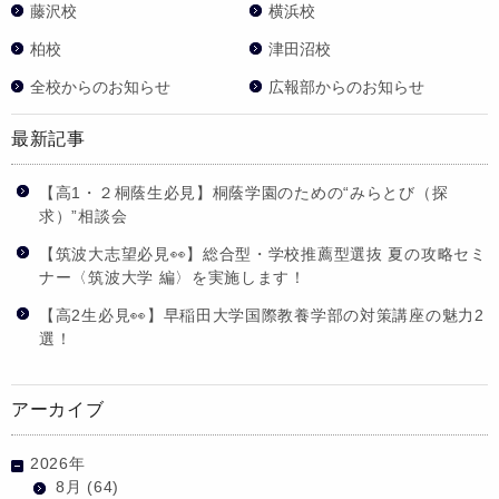
藤沢校
横浜校
柏校
津田沼校
全校からのお知らせ
広報部からのお知らせ
最新記事
【高1・２桐蔭生必見】桐蔭学園のための“みらとび（探
求）”相談会
【筑波大志望必見👀】総合型・学校推薦型選抜 夏の攻略セミ
ナー〈筑波大学 編〉を実施します！
【高2生必見👀】早稲田大学国際教養学部の対策講座の魅力2
選！
アーカイブ
2026年
8月
(64)