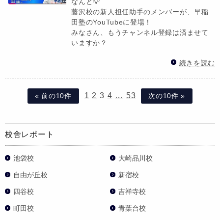
なんと💡
藤沢校の新人担任助手のメンバーが、早稲
田塾のYouTubeに登場！
みなさん、もうチャンネル登録は済ませて
いますか？
続きを読む
1
2
3
4
…
53
« 前の10件
次の10件 »
校舎レポート
池袋校
大崎品川校
自由が丘校
新宿校
四谷校
吉祥寺校
町田校
青葉台校