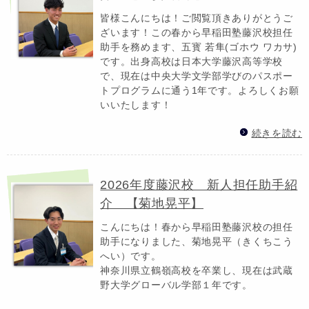
皆様こんにちは！ご閲覧頂きありがとうご
ざいます！この春から早稲田塾藤沢校担任
助手を務めます、五寳 若隼(ゴホウ ワカサ)
です。出身高校は日本大学藤沢高等学校
で、現在は中央大学文学部学びのパスポー
トプログラムに通う1年です。よろしくお願
いいたします！
続きを読む
2026年度藤沢校 新人担任助手紹
介 【菊地晃平】
こんにちは！春から早稲田塾藤沢校の担任
助手になりました、菊地晃平（きくちこう
へい）です。
神奈川県立鶴嶺高校を卒業し、現在は武蔵
野大学グローバル学部１年です。