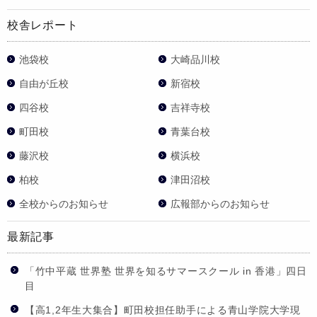
校舎レポート
池袋校
大崎品川校
自由が丘校
新宿校
四谷校
吉祥寺校
町田校
青葉台校
藤沢校
横浜校
柏校
津田沼校
全校からのお知らせ
広報部からのお知らせ
最新記事
「竹中平蔵 世界塾 世界を知るサマースクール in 香港」四日
目
【高1,2年生大集合】町田校担任助手による青山学院大学現