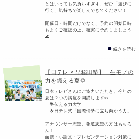
とはいっても気負いすぎず、ぜひ「遊びに
行く」気持ちで楽しんできてください！
開催日・時間だけでなく、予約の開始日時
もよくご確認の上、確実に予約しましょう
🌊
続きを読む
【日テレ × 早稲田塾】一生モノの
力を鍛える夏🌻
日本テレビさんにご協力いただき、今年の
夏は２つの講座を開講します👀
🌟伝える力大学
🌟日テレ式「国際情勢に立ち向かう力」
アナウンサー志望、報道志望の方はもちろ
ん！
面接・小論文・プレゼンテーション対策に