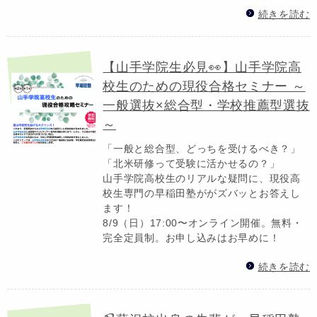
続きを読む
【山手学院生必見👀】山手学院高
校生のための現役合格セミナー ～
一般選抜×総合型・学校推薦型選抜
～
「一般と総合型、どっちを受けるべき？」
「北米研修って受験に活かせるの？」
山手学院高校生のリアルな疑問に、現役高
校生専門の早稲田塾ががズバッとお答えし
ます！
8/9（日）17:00〜オンライン開催。無料・
完全定員制。お申し込みはお早めに！
続きを読む