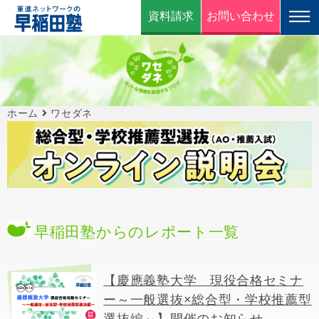
資料請求
お問い合わせ
ホーム
ワセダネ
早稲田塾からのレポート一覧
【慶應義塾大学 現役合格セミナ
ー～一般選抜×総合型・学校推薦型
選抜編～】開催のお知らせ