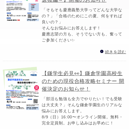
「そもそも慶應義塾大学ってどんな大学な
の？」「合格のためにこの夏、何をすれば
良いの？」
そんなお悩みにお答えします！
慶應志望の方も、そうでない方も、奮って
ご参加ください✨
続きを読む
【鎌学生必見👀】鎌倉学園高校生
のための現役合格攻略セミナー 開
催決定のお知らせ！
「部活も勉強も全力でやりたい！でも受験
は大丈夫？」そんな鎌倉学園生のリアルな
悩みにお答えします。
8/9（日）16:00〜オンライン開催。無料・
完全定員制。お申し込みはお早めに！