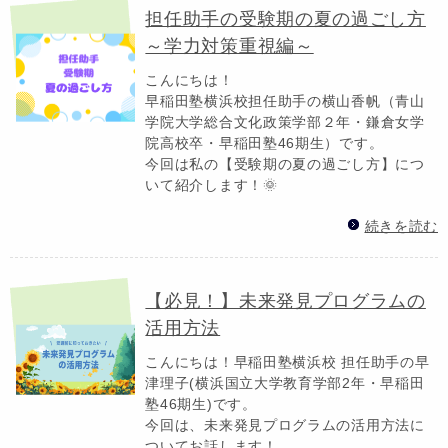
担任助手の受験期の夏の過ごし方
～学力対策重視編～
こんにちは！
早稲田塾横浜校担任助手の横山香帆（青山
学院大学総合文化政策学部２年・鎌倉女学
院高校卒・早稲田塾46期生）です。
今回は私の【受験期の夏の過ごし方】につ
いて紹介します！🌞
続きを読む
【必見！】未来発見プログラムの
活用方法
こんにちは！早稲田塾横浜校 担任助手の早
津理子(横浜国立大学教育学部2年・早稲田
塾46期生)です。
今回は、未来発見プログラムの活用方法に
ついてお話します！