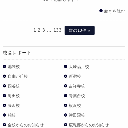
続きを読む
1
2
3
…
133
次の10件 »
校舎レポート
池袋校
大崎品川校
自由が丘校
新宿校
四谷校
吉祥寺校
町田校
青葉台校
藤沢校
横浜校
柏校
津田沼校
全校からのお知らせ
広報部からのお知らせ