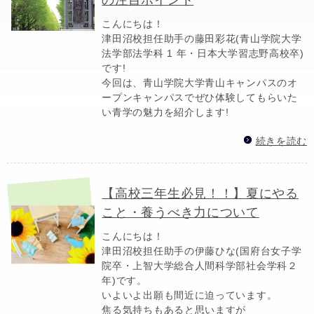
こんにちは！
津田沼校担任助手の藤田彩花(青山学院大学
法学部法学科 1 年・日本大学習志野高校卒)
です!
今回は、青山学院大学青山キャンパスのオ
ープンキャンパスでぜひ体験してもらいた
い青学の魅力を紹介します!
続きを読む
【高校三年生必見！！】夏にやる
こと・養うべき力について
こんにちは！
津田沼校担任助手の伊藤ひな(国府台女子学
院卒・上智大学総合人間科学部社会学科２
年)です。
いよいよ出願も間近に迫っています。
焦る気持ちもあると思いますが