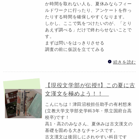
か時間を取れない人も、夏休みならフィー
ルドワークに行ったり、アンケートを作っ
たりする時間を確保しやすくなります。
しかし、ここで気をつけたいのが、「とり
あえず調べる」だけで終わらせないことで
す。
まずは問いをはっきりさせる
調査の前に仮説を立ててみる
続きを読む
【現役文学部が伝授‼】この夏に古
文漢文を極めよう！！
こんにちは！津田沼校担任助手の有村想来
(立教大学文学部史学科3年・県立国府台高
校卒)です！
高1・高2のみなさん、夏休みは古文漢文の
基礎を固める大きなチャンスです。
古文漢文は後回しにされやすい科目です