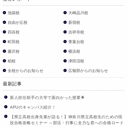
池袋校
大崎品川校
自由が丘校
新宿校
四谷校
吉祥寺校
町田校
青葉台校
藤沢校
横浜校
柏校
津田沼校
全校からのお知らせ
広報部からのお知らせ
最新記事
新人担任助手の大学で面白かった授業🌟
APUのキャンパス紹介！
【県立高校出身先輩が語る！】神奈川県立高校生のための現
役合格攻略セミナー ～部活・行事に全力な君への合格ロード