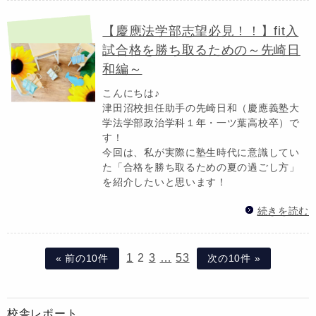
【慶應法学部志望必見！！】fit入
試合格を勝ち取るための～先崎日
和編～
こんにちは♪
津田沼校担任助手の先崎日和（慶應義塾大
学法学部政治学科１年・一ツ葉高校卒）で
す！
今回は、私が実際に塾生時代に意識してい
た「合格を勝ち取るための夏の過ごし方」
を紹介したいと思います！
続きを読む
1
2
3
…
53
« 前の10件
次の10件 »
校舎レポート