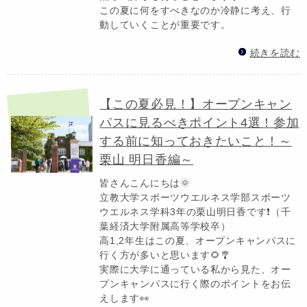
この夏に何をすべきなのか冷静に考え、行
動していくことが重要です。
続きを読む
【この夏必見！】オープンキャン
パスに見るべきポイント4選！参加
する前に知っておきたいこと！～
栗山 明日香編～
皆さんこんにちは🌞
立教大学スポーツウエルネス学部スポーツ
ウエルネス学科3年の栗山明日香です❗（千
葉経済大学附属高等学校卒）
高1,2年生はこの夏、オープンキャンパスに
行く方が多いと思います🌻🎐
実際に大学に通っている私から見た、オー
プンキャンパスに行く際のポイントをお伝
えします👀