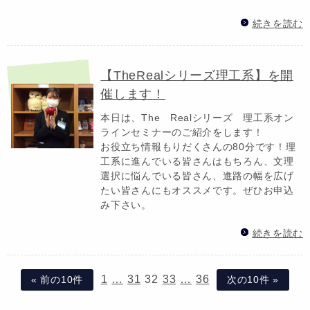
続きを読む
【TheRealシリーズ理工系】を開
催します！
本日は、The Realシリーズ 理工系オン
ラインセミナーのご紹介をします！
お役立ち情報もりだくさんの80分です！理
工系に進んでいる皆さんはもちろん、文理
選択に悩んでいる皆さん、進路の幅を広げ
たい皆さんにもオススメです。ぜひお申込
み下さい。
続きを読む
1
…
31
32
33
…
36
« 前の10件
次の10件 »