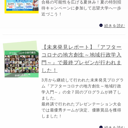
合格の可能性を広げる夏休み！夏の特別招
待キャンペーンに参加して志望大学へ一歩
近づこう！
続きを読む
【未来発見レポート】『アフター
コロナの地方創生～地域行政学入
門～』で最終プレゼンが行われま
した！
3月から継続して行われた未来発見プログラ
ム『アフターコロナの地方創生～地域行政
学入門～』の全７回のプログラムが終了し
ました。
最終講で行われたプレゼンテーション大会
では最優秀チームが決定、優勝賞品を獲得
しました！
続きを読む