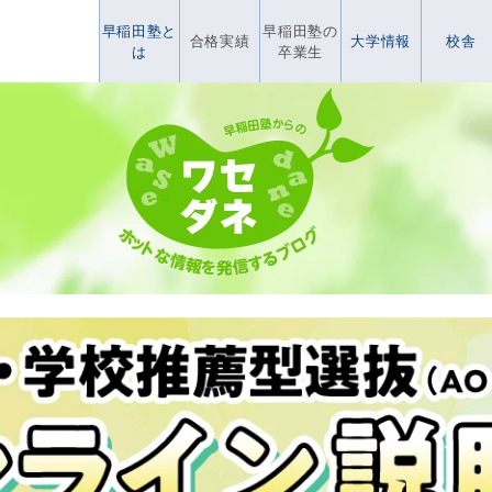
早稲田塾と
早稲田塾の
合格実績
大学情報
校舎
は
卒業生