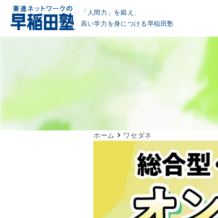
「人間力」を鍛え、
高い学力を身につける早稲田塾
ホーム
ワセダネ