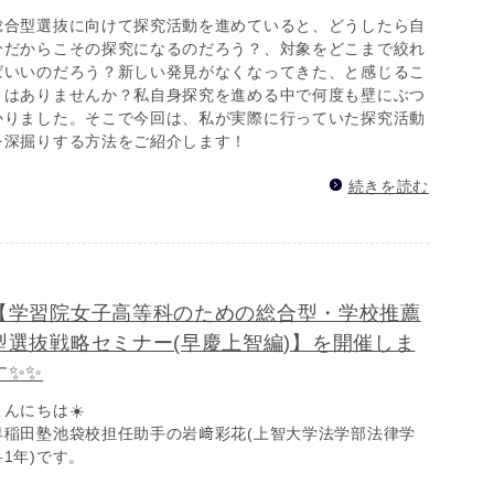
総合型選抜に向けて探究活動を進めていると、どうしたら自
分だからこその探究になるのだろう？、対象をどこまで絞れ
ばいいのだろう？新しい発見がなくなってきた、と感じるこ
とはありませんか？私自身探究を進める中で何度も壁にぶつ
かりました。そこで今回は、私が実際に行っていた探究活動
を深掘りする方法をご紹介します！
続きを読む
【学習院女子高等科のための総合型・学校推薦
型選抜戦略セミナー(早慶上智編)】を開催しま
す✨✨
こんにちは☀️
早稲田塾池袋校担任助手の岩﨑彩花(上智大学法学部法律学
科1年)です。