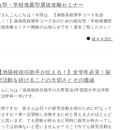
合型・学校推薦型選抜攻略セミナー
皆さんこんにちは！今回は、【淑徳高校留学コース生必
見！！】淑徳高校留学コース生のための総合型・学校推薦型
選抜攻略セミナー開催のお知らせです！是非ご覧ください！
続きを読む
【池袋校担任助手が伝える！】全学年必見！探
究活動を続けることの大切さとその価値
こんにちは！池袋校担任助手の久野晃汰(学習院大学法学部
政治学科一年)です。
突然ですが、皆さんは日々の探究活動を何のために行なって
いますか？第一志望校に合格するためと答える人がほとんど
だと思います。でも受験が終わると同時に探究が終わってし
まっては勿体ないと思いませんか？そこで今でも探究活動を