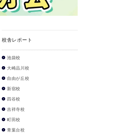
校舎レポート
池袋校
大崎品川校
自由が丘校
新宿校
四谷校
吉祥寺校
町田校
青葉台校