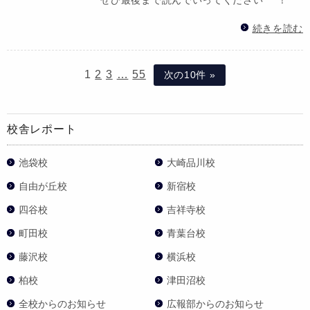
続きを読む
1
2
3
…
55
次の10件 »
校舎レポート
池袋校
大崎品川校
自由が丘校
新宿校
四谷校
吉祥寺校
町田校
青葉台校
藤沢校
横浜校
柏校
津田沼校
全校からのお知らせ
広報部からのお知らせ