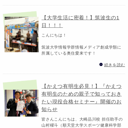
【大学生活に密着！】筑波生の1
日！！！
こんにちは！
筑波大学情報学群情報メディア創成学類に
所属している奥住愛来です！
続きを読む
【かえつ有明生必見！】『かえつ
有明生のための親子で知っておき
たい現役合格セミナー』開催のお
知らせ
皆さんこんにちは、大崎品川校 担任助手の
山村櫂斗（順天堂大学スポーツ健康科学部