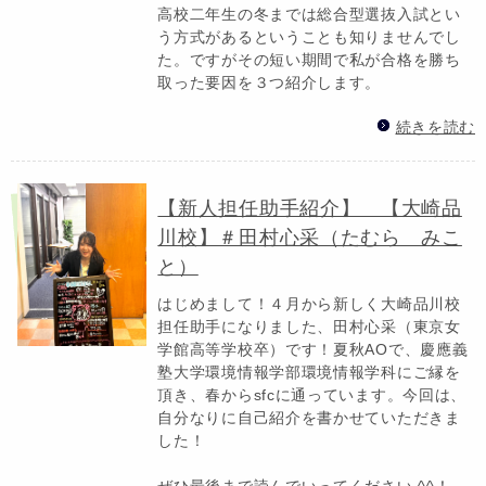
高校二年生の冬までは総合型選抜入試とい
う方式があるということも知りませんでし
た。ですがその短い期間で私が合格を勝ち
取った要因を３つ紹介します。
続きを読む
【新人担任助手紹介】 【大崎品
川校】＃田村心采（たむら みこ
と）
はじめまして！４月から新しく大崎品川校
担任助手になりました、田村心采（東京女
学館高等学校卒）です！夏秋AOで、慶應義
塾大学環境情報学部環境情報学科にご縁を
頂き、春からsfcに通っています。今回は、
自分なりに自己紹介を書かせていただきま
した！
ぜひ最後まで読んでいってください ^^！