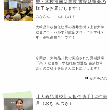
型・学校推薦型選抜 書類執筆会の
様子をお届けします！
みなさん、こんにちは！
大崎品川校担任助手の酒井宏樹（上智大学
総合グローバル学部総合グローバル学科２
年・高輪高校卒）です！
今回は、大崎品川校で実施された夏期授業
「高３ 総合型・学校推薦型選抜 書類執筆
会」のご様子を皆さんにお届けします！
続きを読む
【大崎品川校新人担任助手】#沖美
月（おき みづき）