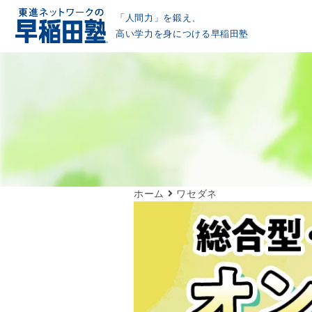
「人間力」を鍛え、
高い学力を身につける早稲田塾
ホーム
ワセダネ