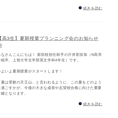
続きを読む
【高3生】夏期授業プランニング会のお知らせ

みなさんこんにちは！ 新宿校担任助手の片井彩弥加（N高等
学校卒、上智大学文学部英文学科4年生）です。
いよいよ夏期授業がスタートします！
「夏は受験の天王山」と言われるように、この夏をどのよう
に過ごすかが、今後の大きな成長や志望校合格に向けた重要
な鍵となります。
続きを読む