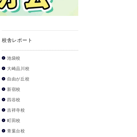
校舎レポート
池袋校
大崎品川校
自由が丘校
新宿校
四谷校
吉祥寺校
町田校
青葉台校