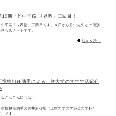
第15期「竹中平蔵 世界塾」三回目！
竹中平蔵「世界塾」三回目です。今日から竹中先生との個別
面談もスタートです。
続きを読む
新宿校担任助手による上智大学の学生生活紹介

みなさんこんにちは！
新宿校担任助手の片井彩弥加（上智大学文学部英文学科4
年）です。