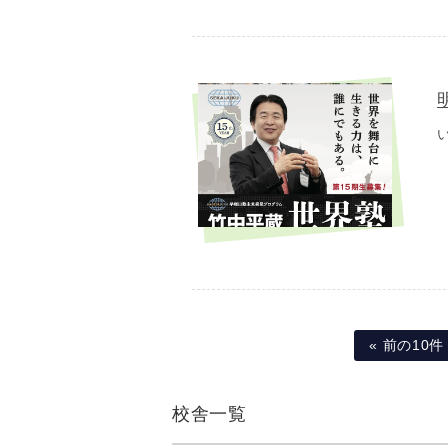
« 前の10件
校舎一覧