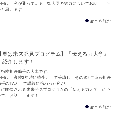
今回は、私が通っている上智大学の魅力についてお話しした
いと思います！
続きを読む
【夏は未来発見プログラム】『伝える力大学』
を紹介します！
新宿校担任助手の大木です。
今回は、高校3年時に塾生として受講し、その後2年連続担任
助手のTAとして講義に携わった私が、
夏に開催される未来発見プログラムの『伝える力大学』につ
いて、お話しします！
続きを読む