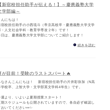
【新宿校担任助手が伝える！】～慶應義塾大学
文学部編～
こんにちは！
新宿校担任助手の小西琉斗（帝京高校卒・慶應義塾大学文学
部・人文社会学科・教育学専攻２年）です！
本日は、慶應義塾大学文学部についてご紹介します！
続きを読む
夏が目前！受験のラストスパート🔥
みなさんこんにちは！ 新宿校担任助手の片井彩弥加（N高
等学校卒、上智大学・文学部英文学科4年生）です。
今週より、いよいよ夏期授業スタート！
夏期スケジュールも公開されていますので、各自必ず確認し
ておいてください👀✨