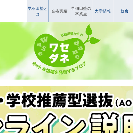
早稲田塾と
早稲田塾の
合格実績
大学情報
校舎
は
卒業生