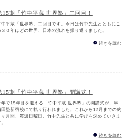
第15期「竹中平蔵 世界塾」二回目！
竹中平蔵「世界塾」二回目です。今日は竹中先生とともにこ
の３０年ほどの世界、日本の流れを振り返りました。
続きを読む
第15期「竹中平蔵 世界塾」開講式！
今年で15年目を迎える「竹中平蔵 世界塾」の開講式が、早
稲田塾新宿校にて執り行われました。これから12月までの約
７ヶ月間、毎週日曜日、竹中先生と共に学びを深めていきま
す。
続きを読む