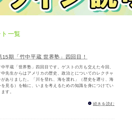
ート一覧
第15期「竹中平蔵 世界塾」四回目！
竹中平蔵「世界塾」四回目です。ゲストの方も交えた今回、
竹中先生からはアメリカの歴史、政治とについてのレクチャ
ーがありました。「川を登れ、海を渡れ」（歴史を遡り、海
外を見る）を軸に、いまを考えるための知識を身につけてい
きます。
続きを読む