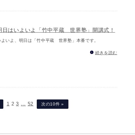
明日はいよいよ「竹中平蔵 世界塾」開講式！
いよいよ、明日は「竹中平蔵 世界塾」本番です。
続きを読む
1
2
3
…
52
次の10件 »