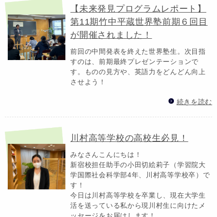
【未来発見プログラムレポート】
第11期竹中平蔵世界塾前期６回目
が開催されました！
前回の中間発表を終えた世界塾生。次目指
すのは、前期最終プレゼンテーションで
す。ものの見方や、英語力をどんどん向上
させよう！
続きを読む
川村高等学校の高校生必見！
みなさんこんにちは！
新宿校担任助手の小田切絵莉子（学習院大
学国際社会科学部4年、川村高等学校卒）で
す！
今日は川村高等学校を卒業し、現在大学生
活を送っている私から現川村生に向けたメ
ッセージをお届けします！