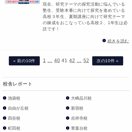
現在、研究テーマの探究活動に悩んでいる
塾生、受験本番に向けて探究を進めている
高校３年生、夏期講座に向けて研究テーマ
の錬成をおこなっている高校２、1年生は必
読です！
続きを読む
1
…
40
41
42
…
52
« 前の10件
次の10件 »
校舎レポート
池袋校
大崎品川校
自由が丘校
新宿校
四谷校
吉祥寺校
町田校
青葉台校