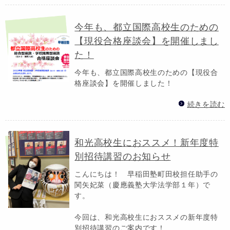
今年も、都立国際高校生のための
【現役合格座談会】を開催しまし
た！
今年も、都立国際高校生のための【現役合
格座談会】を開催しました！
続きを読む
和光高校生におススメ！新年度特
別招待講習のお知らせ
こんにちは！ 早稲田塾町田校担任助手の
関矢妃菜（慶應義塾大学法学部１年）で
す。
今回は、和光高校生におススメの新年度特
別招待講習のご案内です！