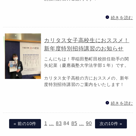
続きを読む
カリタス女子高校生におススメ！
新年度特別招待講習のお知らせ
こんにちは！早稲田塾町田校担任助手の関
矢妃菜（慶應義塾大学法学部１年）です。
カリタス女子高校の方におススメの、新年
度特別招待講習のご案内をいたします！
続きを読む
1
…
83
84
85
…
90
« 前の10件
次の10件 »