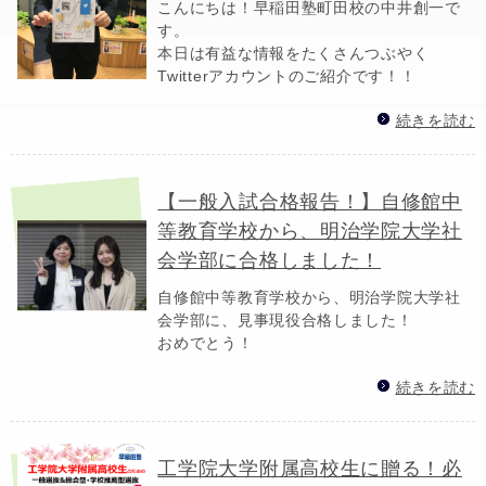
こんにちは！早稲田塾町田校の中井創一で
す。
本日は有益な情報をたくさんつぶやく
Twitterアカウントのご紹介です！！
続きを読む
【一般入試合格報告！】自修館中
等教育学校から、明治学院大学社
会学部に合格しました！
自修館中等教育学校から、明治学院大学社
会学部に、見事現役合格しました！
おめでとう！
続きを読む
工学院大学附属高校生に贈る！必