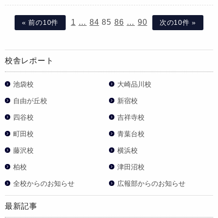
1
…
84
85
86
…
90
« 前の10件
次の10件 »
校舎レポート
池袋校
大崎品川校
自由が丘校
新宿校
四谷校
吉祥寺校
町田校
青葉台校
藤沢校
横浜校
柏校
津田沼校
全校からのお知らせ
広報部からのお知らせ
最新記事