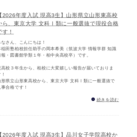
【2026年度入試 現高3生】山形県立山形東高校
から、東京大学 文科Ⅰ類に一般選抜で現役合格
です！
みなさん、こんにちは！
早稲田塾柏校担任助手の岡本希美（筑波大学 情報学群 知識
情報・図書館学類１年・柏中央高校卒）です。
現高校３年生から、柏校に大変嬉しい報告が届いておりま
す！
山形県立山形東高校から、東京大学 文科Ⅰ類に一般選抜で
見事合格です！
続きを読む
【2026年度入試 現高3生】品川女子学院高校か