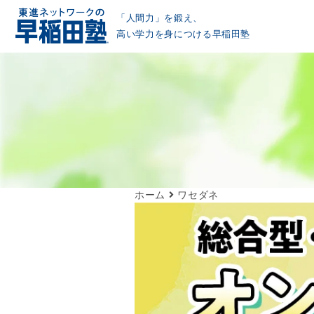
「人間力」を鍛え、
高い学力を身につける早稲田塾
ホーム
ワセダネ