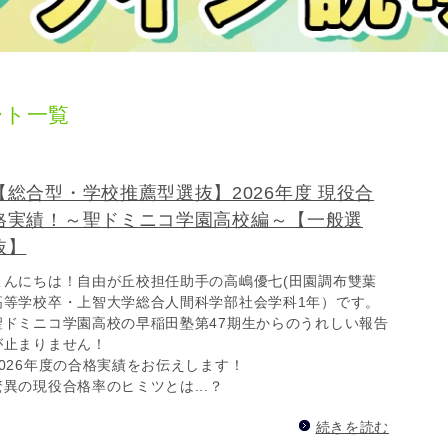
ート一覧
【総合型・学校推薦型選抜】2026年度 現役合
格実績！～聖ドミニコ学園高校編～【一般選
抜】
こんにちは！自由が丘校担任助手の高嶋優七(田園調布雙葉
高等学校卒・上智大学総合人間科学部社会学科1年）です。
聖ドミニコ学園高校の早稲田塾第47期生からのうれしい報告
が止まりません！
2026年度の合格実績をお伝えします！
驚異の現役合格率のヒミツとは...？
続きを読む