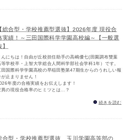
【総合型・学校推薦型選抜】2026年度 現役合
格実績！～三田国際科学学園高校編～【一般選
抜】
こんにちは！自由が丘校担任助手の高嶋優七(田園調布雙葉
高等学校卒・上智大学総合人間科学部社会学科1年）です。
三田国際科学学園高校の早稲田塾第47期生からのうれしい報
告が止まりません！
2026年度の合格実績をお伝えします！
驚異の現役合格率のヒミツとは...？
続きを読む
総合型・学校推薦型選抜 玉川学園高等部の