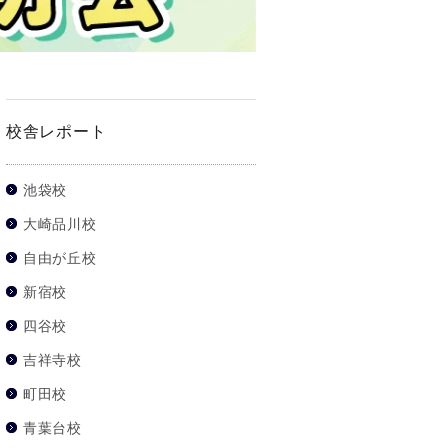
校舎レポート
池袋校
大崎品川校
自由が丘校
新宿校
四谷校
吉祥寺校
町田校
青葉台校