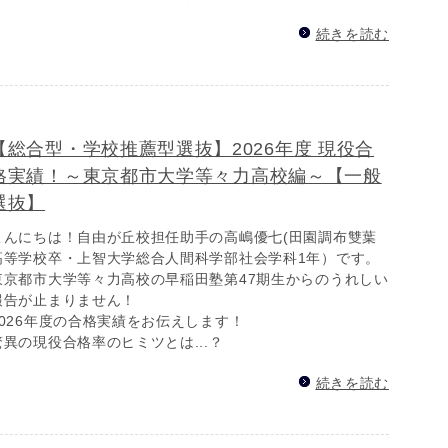
続きを読む
【総合型・学校推薦型選抜】2026年度 現役合
格実績！～東京都市大学等々力高校編～【一般
選抜】
こんにちは！自由が丘校担任助手の高嶋優七(田園調布雙葉
高等学校卒・上智大学総合人間科学部社会学科1年）です。
東京都市大学等々力高校の早稲田塾第47期生からのうれしい
報告が止まりません！
2026年度の合格実績をお伝えします！
驚異の現役合格率のヒミツとは...？
続きを読む