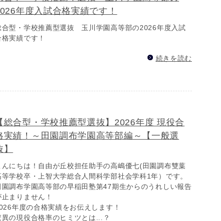
2026年度入試合格実績です！
総合型・学校推薦型選抜 玉川学園高等部の2026年度入試
合格実績です！
続きを読む
【総合型・学校推薦型選抜】2026年度 現役合
格実績！～田園調布学園高等部編～【一般選
抜】
こんにちは！自由が丘校担任助手の高嶋優七(田園調布雙葉
高等学校卒・上智大学総合人間科学部社会学科1年）です。
田園調布学園高等部の早稲田塾第47期生からのうれしい報告
が止まりません！
2026年度の合格実績をお伝えします！
驚異の現役合格率のヒミツとは...？