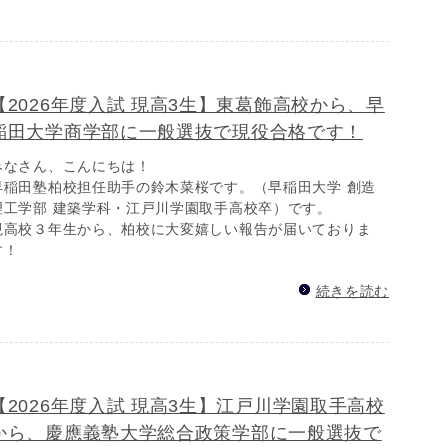
【2026年度入試 現高3生】東葛飾高校から、早
稲田大学商学部に一般選抜で現役合格です！
みなさん、こんにちは！
早稲田塾柏校担任助手の鈴木菜桜です。（早稲田大学 創造
理工学部 建築学科・江戸川学園取手高校卒）です。
現高校３年生から、柏校に大変嬉しい報告が届いておりま
す！
続きを読む
【2026年度入試 現高3生】江戸川学園取手高校
から、慶應義塾大学総合政策学部に一般選抜で