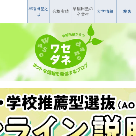
早稲田塾と
早稲田塾の
合格実績
大学情報
校舎
は
卒業生