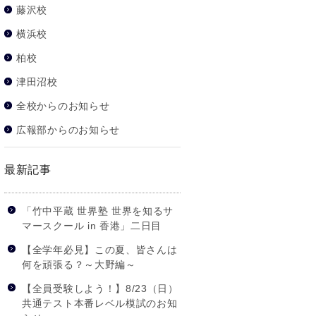
藤沢校
横浜校
柏校
津田沼校
全校からのお知らせ
広報部からのお知らせ
最新記事
「竹中平蔵 世界塾 世界を知るサ
マースクール in 香港」二日目
【全学年必見】この夏、皆さんは
何を頑張る？～大野編～
【全員受験しよう！】8/23（日）
共通テスト本番レベル模試のお知