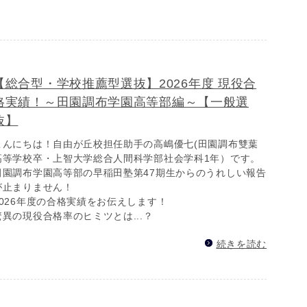
【総合型・学校推薦型選抜】2026年度 現役合
格実績！～田園調布学園高等部編～【一般選
抜】
こんにちは！自由が丘校担任助手の高嶋優七(田園調布雙葉
高等学校卒・上智大学総合人間科学部社会学科1年）です。
田園調布学園高等部の早稲田塾第47期生からのうれしい報告
が止まりません！
2026年度の合格実績をお伝えします！
驚異の現役合格率のヒミツとは...？
続きを読む