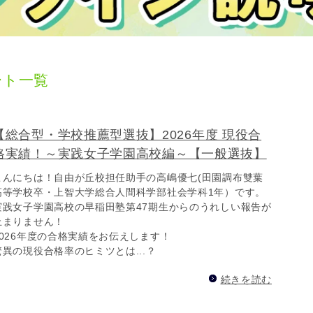
ート一覧
【総合型・学校推薦型選抜】2026年度 現役合
格実績！～実践女子学園高校編～【一般選抜】
こんにちは！自由が丘校担任助手の高嶋優七(田園調布雙葉
高等学校卒・上智大学総合人間科学部社会学科1年）です。
実践女子学園高校の早稲田塾第47期生からのうれしい報告が
止まりません！
2026年度の合格実績をお伝えします！
驚異の現役合格率のヒミツとは...？
続きを読む