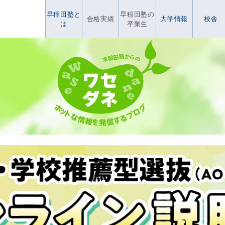
早稲田塾と
早稲田塾の
合格実績
大学情報
校舎
は
卒業生