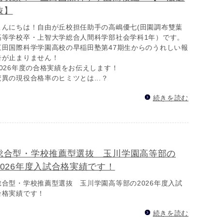
抜】
こんにちは！自由が丘校担任助手の高嶋優七(田園調布雙葉
高等学校卒・上智大学総合人間科学部社会学科1年）です。
三田国際科学学園高校の早稲田塾第47期生からのうれしい報
告が止まりません！
2026年度の合格実績をお伝えします！
驚異の現役合格率のヒミツとは...？
続きを読む
総合型・学校推薦型選抜 玉川学園高等部の
2026年度入試合格実績です！
総合型・学校推薦型選抜 玉川学園高等部の2026年度入試
合格実績です！
続きを読む