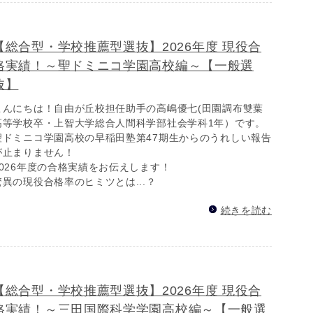
【総合型・学校推薦型選抜】2026年度 現役合
格実績！～聖ドミニコ学園高校編～【一般選
抜】
こんにちは！自由が丘校担任助手の高嶋優七(田園調布雙葉
高等学校卒・上智大学総合人間科学部社会学科1年）です。
聖ドミニコ学園高校の早稲田塾第47期生からのうれしい報告
が止まりません！
2026年度の合格実績をお伝えします！
驚異の現役合格率のヒミツとは...？
続きを読む
【総合型・学校推薦型選抜】2026年度 現役合
格実績！～三田国際科学学園高校編～【一般選