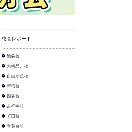
校舎レポート
池袋校
大崎品川校
自由が丘校
新宿校
四谷校
吉祥寺校
町田校
青葉台校