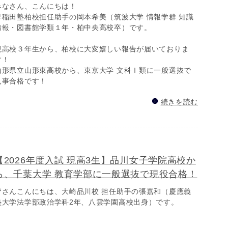
みなさん、こんにちは！
早稲田塾柏校担任助手の岡本希美（筑波大学 情報学群 知識
情報・図書館学類１年・柏中央高校卒）です。
現高校３年生から、柏校に大変嬉しい報告が届いておりま
す！
山形県立山形東高校から、東京大学 文科Ⅰ類に一般選抜で
見事合格です！
続きを読む
【2026年度入試 現高3生】品川女子学院高校か
ら、千葉大学 教育学部に一般選抜で現役合格！
皆さんこんにちは、大崎品川校 担任助手の張嘉和（慶應義
塾大学法学部政治学科2年、八雲学園高校出身）です。