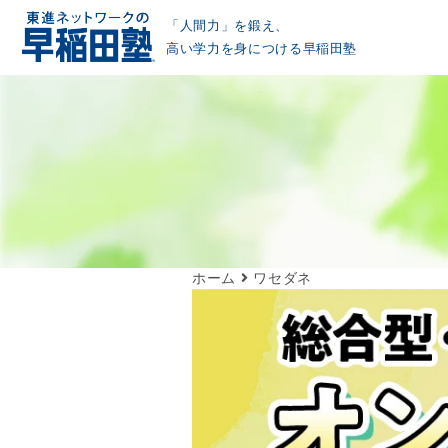
「人間力」を鍛え、
高い学力を身につける早稲田塾
ホーム
ワセダネ