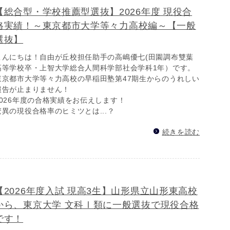
【総合型・学校推薦型選抜】2026年度 現役合
格実績！～東京都市大学等々力高校編～【一般
選抜】
こんにちは！自由が丘校担任助手の高嶋優七(田園調布雙葉
高等学校卒・上智大学総合人間科学部社会学科1年）です。
東京都市大学等々力高校の早稲田塾第47期生からのうれしい
報告が止まりません！
2026年度の合格実績をお伝えします！
驚異の現役合格率のヒミツとは...？
続きを読む
【2026年度入試 現高3生】山形県立山形東高校
から、東京大学 文科Ⅰ類に一般選抜で現役合格
です！