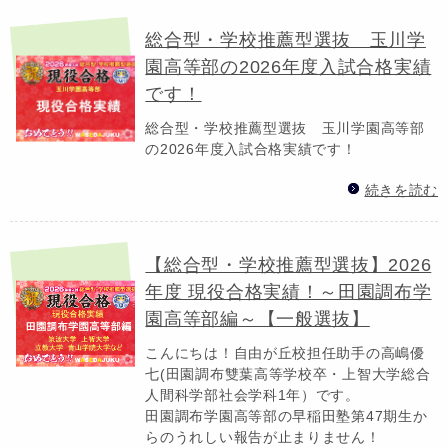
総合型・学校推薦型選抜 玉川学
園高等部の2026年度入試合格実績
です！
総合型・学校推薦型選抜 玉川学園高等部
の2026年度入試合格実績です！
続きを読む
【総合型・学校推薦型選抜】2026
年度 現役合格実績！～田園調布学
園高等部編～【一般選抜】
こんにちは！自由が丘校担任助手の高嶋優
七(田園調布雙葉高等学校卒・上智大学総合
人間科学部社会学科1年）です。
田園調布学園高等部の早稲田塾第47期生か
らのうれしい報告が止まりません！