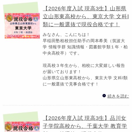
【2026年度入試 現高3生】山形県
立山形東高校から、東京大学 文科Ⅰ
類に一般選抜で現役合格です！
みなさん、こんにちは！
早稲田塾柏校担任助手の岡本希美（筑波大
学 情報学群 知識情報・図書館学類１年・柏
中央高校卒）です。
現高校３年生から、柏校に大変嬉しい報告
が届いております！
山形県立山形東高校から、東京大学 文科Ⅰ類
に一般選抜で見事合格です！
続きを読む
【2026年度入試 現高3生】品川女
子学院高校から、千葉大学 教育学