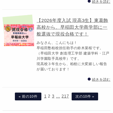
続きを読む
【2026年度入試 現高3生】東葛飾
高校から、早稲田大学商学部に一
般選抜で現役合格です！
みなさん、こんにちは！
早稲田塾柏校担任助手の鈴木菜桜です。
（早稲田大学 創造理工学部 建築学科・江戸
川学園取手高校卒）です。
現高校３年生から、柏校に大変嬉しい報告
が届いております！
続きを読む
1
2
3
…
217
« 前の10件
次の10件 »