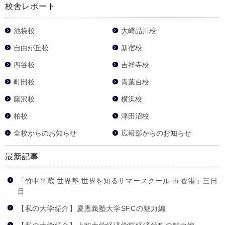
校舎レポート
池袋校
大崎品川校
自由が丘校
新宿校
四谷校
吉祥寺校
町田校
青葉台校
藤沢校
横浜校
柏校
津田沼校
全校からのお知らせ
広報部からのお知らせ
最新記事
「竹中平蔵 世界塾 世界を知るサマースクール in 香港」三日
目
【私の大学紹介】慶應義塾大学SFCの魅力編