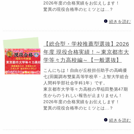
2026年度の合格実績をお伝えします！
驚異の現役合格率のヒミツとは...？
続きを読む
【総合型・学校推薦型選抜】2026
年度 現役合格実績！～東京都市大
学等々力高校編～【一般選抜】
こんにちは！自由が丘校担任助手の高嶋優
七(田園調布雙葉高等学校卒・上智大学総合
人間科学部社会学科1年）です。
東京都市大学等々力高校の早稲田塾第47期
生からのうれしい報告が止まりません！
2026年度の合格実績をお伝えします！
驚異の現役合格率のヒミツとは...？
続きを読む