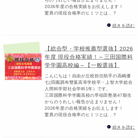
2026年度の合格実績をお伝えします！
驚異の現役合格率のヒミツとは...？
続きを読む
【総合型・学校推薦型選抜】2026
年度 現役合格実績！～三田国際科
学学園高校編～【一般選抜】
こんにちは！自由が丘校担任助手の高嶋優
七(田園調布雙葉高等学校卒・上智大学総合
人間科学部社会学科1年）です。
三田国際科学学園高校の早稲田塾第47期生
からのうれしい報告が止まりません！
2026年度の合格実績をお伝えします！
驚異の現役合格率のヒミツとは...？
続きを読む