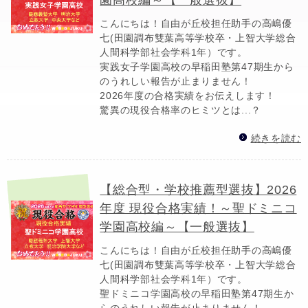
こんにちは！自由が丘校担任助手の高嶋優
七(田園調布雙葉高等学校卒・上智大学総合
人間科学部社会学科1年）です。
実践女子学園高校の早稲田塾第47期生から
のうれしい報告が止まりません！
2026年度の合格実績をお伝えします！
驚異の現役合格率のヒミツとは...？
続きを読む
【総合型・学校推薦型選抜】2026
年度 現役合格実績！～聖ドミニコ
学園高校編～【一般選抜】
こんにちは！自由が丘校担任助手の高嶋優
七(田園調布雙葉高等学校卒・上智大学総合
人間科学部社会学科1年）です。
聖ドミニコ学園高校の早稲田塾第47期生か
らのうれしい報告が止まりません！