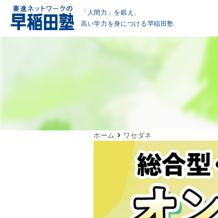
「人間力」を鍛え、
高い学力を身につける早稲田塾
ホーム
ワセダネ