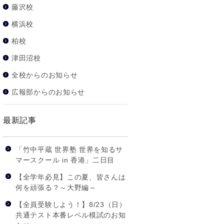
藤沢校
横浜校
柏校
津田沼校
全校からのお知らせ
広報部からのお知らせ
最新記事
「竹中平蔵 世界塾 世界を知るサ
マースクール in 香港」二日目
【全学年必見】この夏、皆さんは
何を頑張る？～大野編～
【全員受験しよう！】8/23（日）
共通テスト本番レベル模試のお知