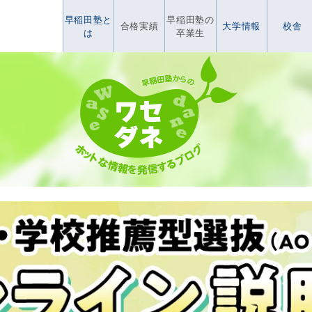
早稲田塾と
早稲田塾の
合格実績
大学情報
校舎
は
卒業生