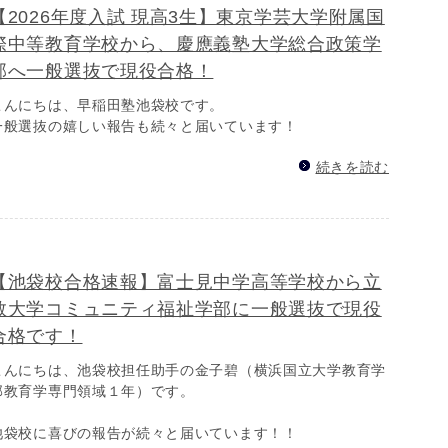
【2026年度入試 現高3生】東京学芸大学附属国
際中等教育学校から、慶應義塾大学総合政策学
部へ一般選抜で現役合格！
こんにちは、早稲田塾池袋校です。
一般選抜の嬉しい報告も続々と届いています！
続きを読む
【池袋校合格速報】富士見中学高等学校から立
教大学コミュニティ福祉学部に一般選抜で現役
合格です！
こんにちは、池袋校担任助手の金子碧（横浜国立大学教育学
部教育学専門領域１年）です。
池袋校に喜びの報告が続々と届いています！！