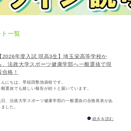
ート一覧
【2026年度入試 現高3生】埼玉栄高等学校か
ら、法政大学スポーツ健康学部へ一般選抜で現
役合格！
こんにちは、早稲田塾池袋校です。
一般選抜でも嬉しい報告が続々と届いています。
先日、法政大学スポーツ健康学部の一般選抜の合格発表があ
りました。
続きを読む