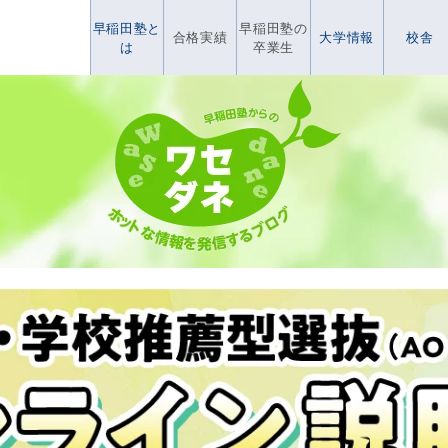
早稲田塾と
早稲田塾の
合格実績
大学情報
校舎
は
卒業生