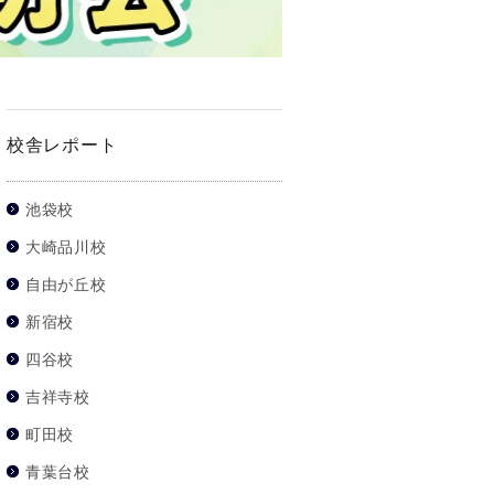
校舎レポート
池袋校
大崎品川校
自由が丘校
新宿校
四谷校
吉祥寺校
町田校
青葉台校