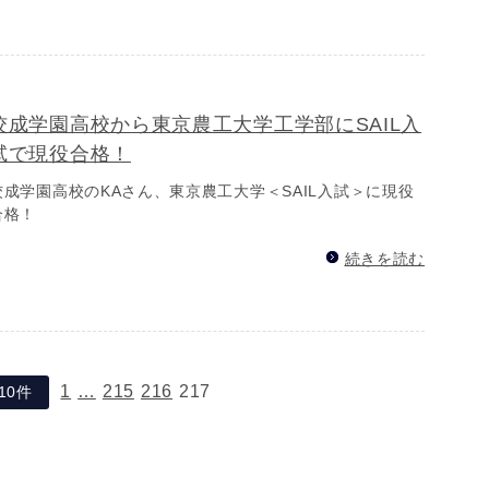
佼成学園高校から東京農工大学工学部にSAIL入
試で現役合格！
佼成学園高校のKAさん、東京農工大学＜SAIL入試＞に現役
合格！
続きを読む
1
…
215
216
217
10件