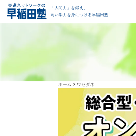
「人間力」を鍛え、
高い学力を身につける早稲田塾
ホーム
ワセダネ