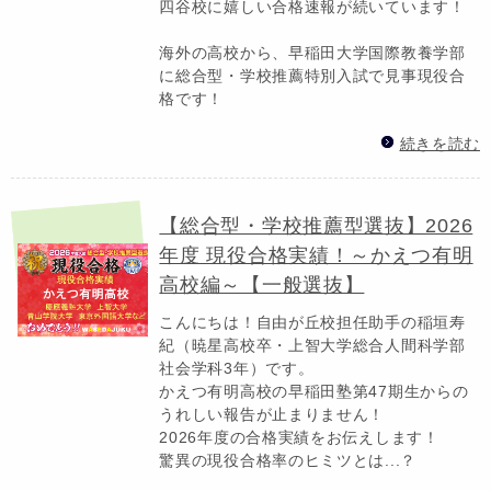
四谷校に嬉しい合格速報が続いています！
海外の高校から、早稲田大学国際教養学部
に総合型・学校推薦特別入試で見事現役合
格です！
続きを読む
【総合型・学校推薦型選抜】2026
年度 現役合格実績！～かえつ有明
高校編～【一般選抜】
こんにちは！自由が丘校担任助手の稲垣寿
紀（暁星高校卒・上智大学総合人間科学部
社会学科3年）です。
かえつ有明高校の早稲田塾第47期生からの
うれしい報告が止まりません！
2026年度の合格実績をお伝えします！
驚異の現役合格率のヒミツとは...？