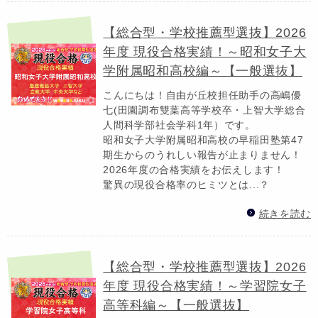
【総合型・学校推薦型選抜】2026
年度 現役合格実績！～昭和女子大
学附属昭和高校編～【一般選抜】
こんにちは！自由が丘校担任助手の高嶋優
七(田園調布雙葉高等学校卒・上智大学総合
人間科学部社会学科1年）です。
昭和女子大学附属昭和高校の早稲田塾第47
期生からのうれしい報告が止まりません！
2026年度の合格実績をお伝えします！
驚異の現役合格率のヒミツとは...？
続きを読む
【総合型・学校推薦型選抜】2026
年度 現役合格実績！～学習院女子
高等科編～【一般選抜】