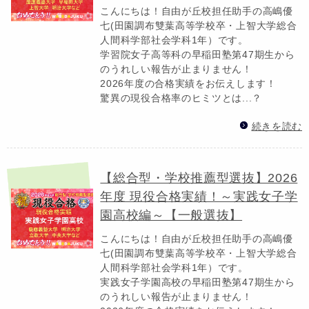
こんにちは！自由が丘校担任助手の高嶋優
七(田園調布雙葉高等学校卒・上智大学総合
人間科学部社会学科1年）です。
学習院女子高等科の早稲田塾第47期生から
のうれしい報告が止まりません！
2026年度の合格実績をお伝えします！
驚異の現役合格率のヒミツとは...？
続きを読む
【総合型・学校推薦型選抜】2026
年度 現役合格実績！～実践女子学
園高校編～【一般選抜】
こんにちは！自由が丘校担任助手の高嶋優
七(田園調布雙葉高等学校卒・上智大学総合
人間科学部社会学科1年）です。
実践女子学園高校の早稲田塾第47期生から
のうれしい報告が止まりません！