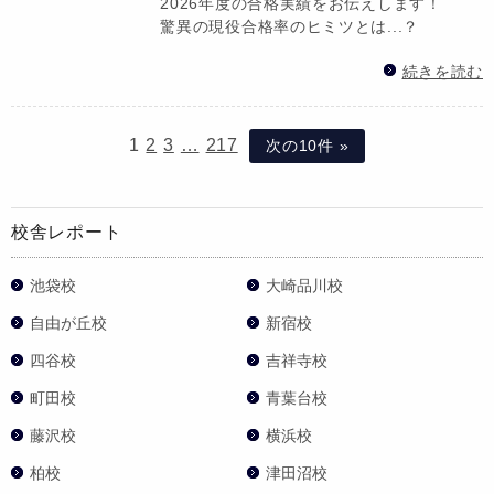
2026年度の合格実績をお伝えします！
驚異の現役合格率のヒミツとは...？
続きを読む
1
2
3
…
217
次の10件 »
校舎レポート
池袋校
大崎品川校
自由が丘校
新宿校
四谷校
吉祥寺校
町田校
青葉台校
藤沢校
横浜校
柏校
津田沼校