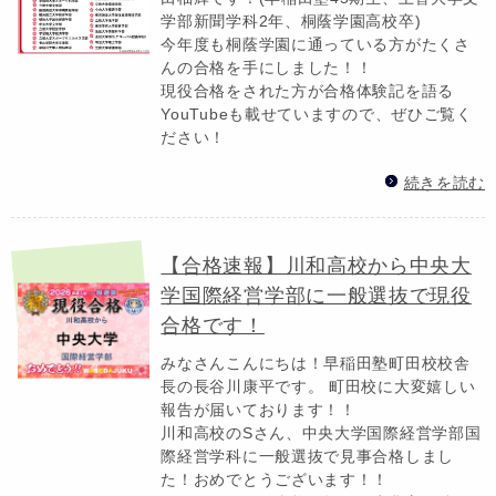
学部新聞学科2年、桐蔭学園高校卒)
今年度も桐蔭学園に通っている方がたくさ
んの合格を手にしました！！
現役合格をされた方が合格体験記を語る
YouTubeも載せていますので、ぜひご覧く
ださい！
続きを読む
【合格速報】川和高校から中央大
学国際経営学部に一般選抜で現役
合格です！
みなさんこんにちは！早稲田塾町田校校舎
長の長谷川康平です。 町田校に大変嬉しい
報告が届いております！！
川和高校のSさん、中央大学国際経営学部国
際経営学科に一般選抜で見事合格しまし
た！おめでとうございます！！