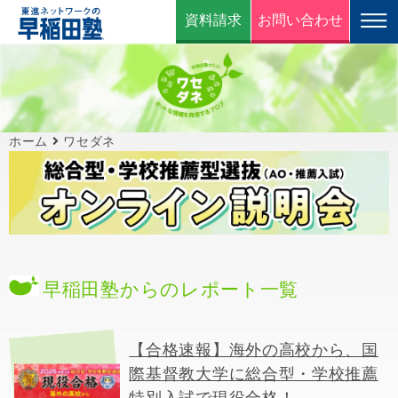
資料請求
お問い合わせ
ホーム
ワセダネ
早稲田塾からのレポート一覧
【合格速報】海外の高校から、国
際基督教大学に総合型・学校推薦
特別入試で現役合格！