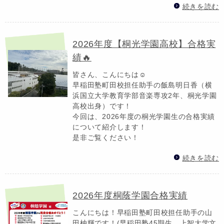
続きを読む
2026年度【桐光学園高校】合格実
績🔥
皆さん、こんにちは☺
早稲田塾町田校担任助手の飯島明日香（横
浜国立大学教育学部音楽専攻2年、桐光学園
高校出身）です！
今回は、2026年度の桐光学園生の合格実績
について紹介します！
是非ご覧ください！
続きを読む
2026年度桐蔭学園合格実績
こんにちは！早稲田塾町田校担任助手の山
田柚輝です！(早稲田塾45期生、上智大学文