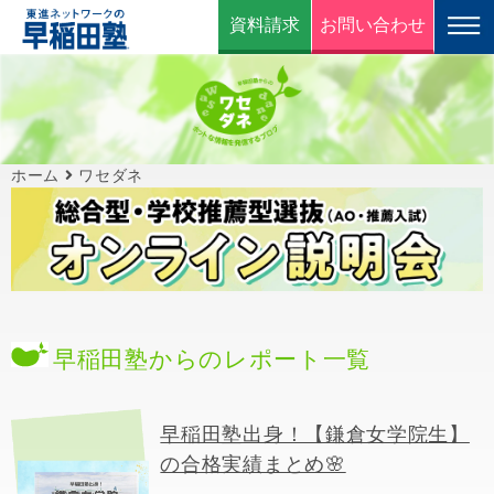
資料請求
お問い合わせ
ホーム
ワセダネ
早稲田塾からのレポート一覧
早稲田塾出身！【鎌倉女学院生】
の合格実績まとめ🌸