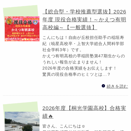
【総合型・学校推薦型選抜】2026
年度 現役合格実績！～かえつ有明
高校編～【一般選抜】
こんにちは！自由が丘校担任助手の稲垣寿
紀（暁星高校卒・上智大学総合人間科学部
社会学科3年）です。
かえつ有明高校の早稲田塾第47期生からの
うれしい報告が止まりません！
2026年度の合格実績をお伝えします！
驚異の現役合格率のヒミツとは...？
続きを読む
2026年度【桐光学園高校】合格実
績🔥
皆さん、こんにちは☺