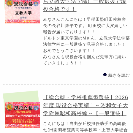
ら立教大学法学部に一般選抜で現
役合格です！
みなさんこんにちは！早稲田塾町田校校舎
長の長谷川康平です。 町田校に大変嬉しい
報告が届いております！！
ドルトン東京学園のMさん、立教大学法学部
法律学科に一般選抜で見事合格しました！
おめでとうございます！！
みなさんも現役合格を掴んだ先輩方に続い
ていきましょう！！
続きを読む
【総合型・学校推薦型選抜】2026
年度 現役合格実績！～昭和女子大
学附属昭和高校編～【一般選抜】
こんにちは！自由が丘校担任助手の高嶋優
七(田園調布雙葉高等学校卒・上智大学総合