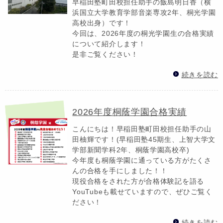
早稲田塾町田校担任助手の飯島明日香（横
浜国立大学教育学部音楽専攻2年、桐光学園
高校出身）です！
今回は、2026年度の桐光学園生の合格実績
について紹介します！
是非ご覧ください！
続きを読む
2026年度桐蔭学園合格実績
こんにちは！早稲田塾町田校担任助手の山
田柚輝です！(早稲田塾45期生、上智大学文
学部新聞学科2年、桐蔭学園高校卒)
今年度も桐蔭学園に通っている方がたくさ
んの合格を手にしました！！
現役合格をされた方が合格体験記を語る
YouTubeも載せていますので、ぜひご覧く
ださい！
続きを読む