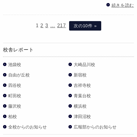
続きを読む
1
2
3
…
217
次の10件 »
校舎レポート
池袋校
大崎品川校
自由が丘校
新宿校
四谷校
吉祥寺校
町田校
青葉台校
藤沢校
横浜校
柏校
津田沼校
全校からのお知らせ
広報部からのお知らせ