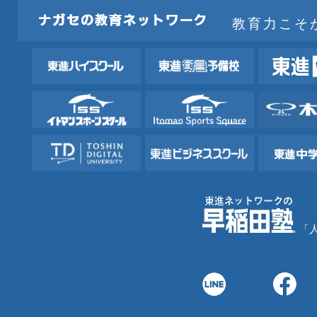
教育力こそ
「