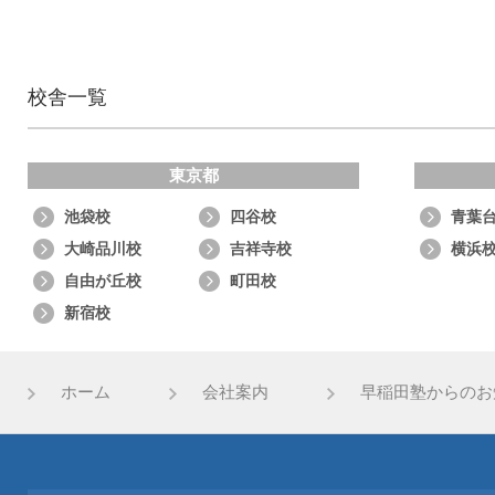
校舎一覧
東京都
池袋校
四谷校
青葉
大崎品川校
吉祥寺校
横浜
自由が丘校
町田校
新宿校
ホーム
会社案内
早稲田塾からのお