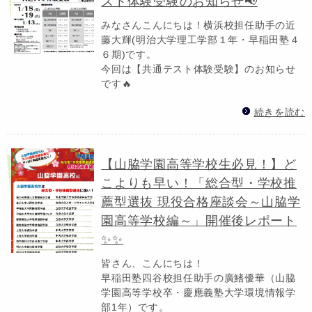
スト体験受験のお知らせ📢
みなさんこんにちは！横浜校担任助手の近
藤大輝(明治大学理工学部１年・早稲田塾４
６期)です。
今回は【共通テスト体験受験】のお知らせ
です🔥
続きを読む
【山脇学園高等学校生必見！】ど
こよりも早い！「総合型・学校推
薦型選抜 現役合格座談会～山脇学
園高等学校編～」開催後レポート
✨✨
皆さん、こんにちは！
早稲田塾四谷校担任助手の廣鰭優華（山脇
学園高等学校卒・慶應義塾大学環境情報学
部1年）です。