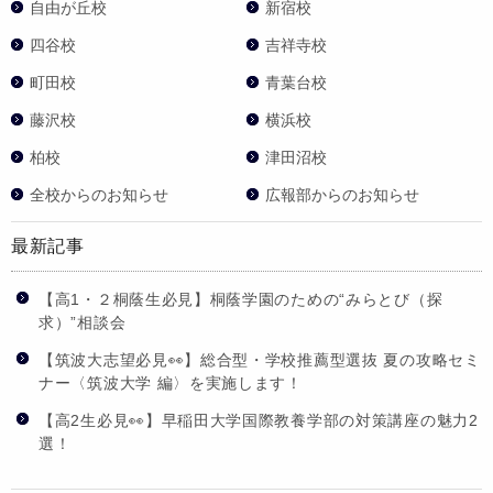
自由が丘校
新宿校
四谷校
吉祥寺校
町田校
青葉台校
藤沢校
横浜校
柏校
津田沼校
全校からのお知らせ
広報部からのお知らせ
最新記事
【高1・２桐蔭生必見】桐蔭学園のための“みらとび（探
求）”相談会
【筑波大志望必見👀】総合型・学校推薦型選抜 夏の攻略セミ
ナー〈筑波大学 編〉を実施します！
【高2生必見👀】早稲田大学国際教養学部の対策講座の魅力2
選！