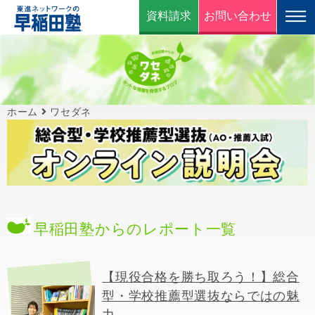
資料請求
お問い合わせ
ホーム
ワセダネ
早稲田塾からのレポート一覧
【現役合格を勝ち取ろう！】総合
型・学校推薦型選抜ならではの魅
力