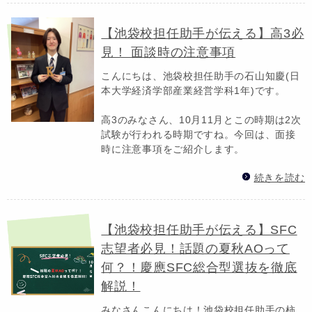
【池袋校担任助手が伝える】高3必
見！ 面談時の注意事項
こんにちは、池袋校担任助手の石山知慶(日
本大学経済学部産業経営学科1年)です。
高3のみなさん、10月11月とこの時期は2次
試験が行われる時期ですね。今回は、面接
時に注意事項をご紹介します。
続きを読む
【池袋校担任助手が伝える】SFC
志望者必見！話題の夏秋AOって
何？！慶應SFC総合型選抜を徹底
解説！
みなさんこんにちは！池袋校担任助手の柿