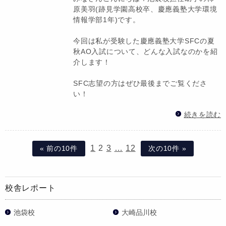
原美羽(跡見学園高校卒、慶應義塾大学環境
情報学部1年)です。
今回は私が受験した慶應義塾大学SFCの夏
秋AO入試について、どんな入試なのかを紹
介します！
SFC志望の方はぜひ最後までご覧くださ
い！
続きを読む
1
2
3
…
12
« 前の10件
次の10件 »
校舎レポート
池袋校
大崎品川校