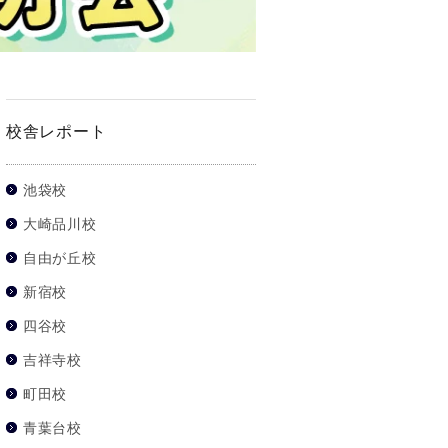
校舎レポート
池袋校
大崎品川校
自由が丘校
新宿校
四谷校
吉祥寺校
町田校
青葉台校