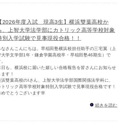
【2026年度入試 現高3生】横浜雙葉高校か
ら、上智大学法学部にカトリック高等学校対象
特別入学試験で見事現役合格！！
みなさんこんにちは。早稲田塾横浜校担任助手の三宅翼（上
智大学文学部1年・鎌倉学園高校卒・早稲田塾46期生）で
す。
本日も、横浜校に届いた嬉しい合格報告を皆さんにお知らせ
します！
横浜雙葉高校のIさん、上智大学法学部国際関係法学科に、
カトリック高等学校対象特別入学試験で見事現役合格です！
おめでとうございます🌸
続きを読む