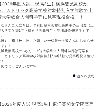
【2026年度入試 現高3生】横浜雙葉高校か
ら、カトリック高等学校対象特別入学試験で上
智大学総合人間科学部に見事現役合格！！
みなさんこんにちは。早稲田塾横浜校担任助手の三宅翼（上
智大学文学部1年・鎌倉学園高校卒・早稲田塾46期生）で
す。
本日も、横浜校に届いた嬉しい合格報告を皆さんにお知らせ
します！
横浜雙葉高校のSさん、上智大学総合人間科学部教育学科
に、カトリック高等学校対象特別入学試験で見事現役合格で
す！
おめでとうございます🌸
続きを読む
【2026年度入試 現高3生】東洋英和女学院高等