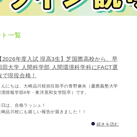
ート一覧
【2026年度入試 現高3生】芝国際高校から、早
稲田大学 人間科学部 人間環境科学科にFACT選
抜で現役合格！
こんにちは、大崎品川校担任助手の青野麻央（慶應義塾大学
環境情報学部4年・東洋英和女学院卒）です。
本日は、合格ラッシュ！
大崎品川校にも嬉しい報告が届きました！！
続きを読む