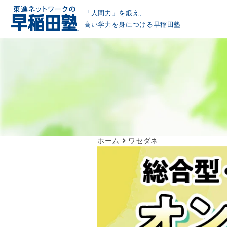
「人間力」を鍛え、
高い学力を身につける早稲田塾
ホーム
ワセダネ