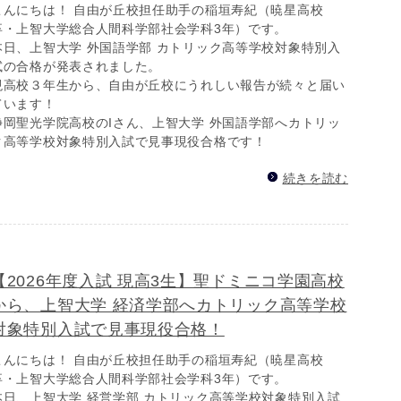
こんにちは！ 自由が丘校担任助手の稲垣寿紀（暁星高校
卒・上智大学総合人間科学部社会学科3年）です。
本日、上智大学 外国語学部 カトリック高等学校対象特別入
試の合格が発表されました。
現高校３年生から、自由が丘校にうれしい報告が続々と届い
ています！
静岡聖光学院高校のIさん、上智大学 外国語学部へカトリッ
ク高等学校対象特別入試で見事現役合格です！
続きを読む
【2026年度入試 現高3生】聖ドミニコ学園高校
から、上智大学 経済学部へカトリック高等学校
対象特別入試で見事現役合格！
こんにちは！ 自由が丘校担任助手の稲垣寿紀（暁星高校
卒・上智大学総合人間科学部社会学科3年）です。
本日、上智大学 経営学部 カトリック高等学校対象特別入試