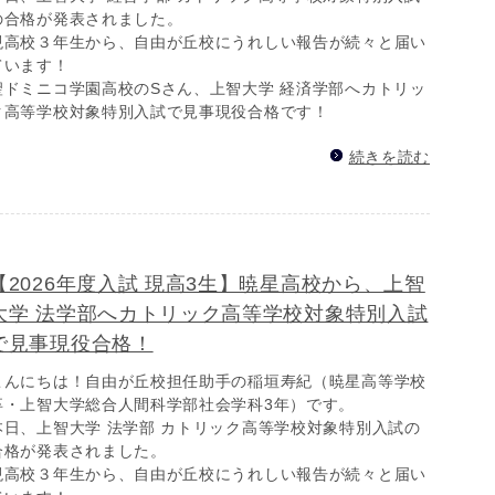
の合格が発表されました。
現高校３年生から、自由が丘校にうれしい報告が続々と届い
ています！
聖ドミニコ学園高校のSさん、上智大学 経済学部へカトリッ
ク高等学校対象特別入試で見事現役合格です！
続きを読む
【2026年度入試 現高3生】暁星高校から、上智
大学 法学部へカトリック高等学校対象特別入試
で見事現役合格！
こんにちは！自由が丘校担任助手の稲垣寿紀（暁星高等学校
卒・上智大学総合人間科学部社会学科3年）です。
本日、上智大学 法学部 カトリック高等学校対象特別入試の
合格が発表されました。
現高校３年生から、自由が丘校にうれしい報告が続々と届い