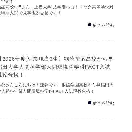
ています！
暁星高校のEさん、上智大学 法学部へカトリック高等学校対
象特別入試で見事現役合格です！
続きを読む
【2026年度入試 現高3生】桐蔭学園高校から早
稲田大学人間科学部人間環境科学科FACT入試
現役合格！
みなさんこんにちは！速報です。桐蔭学園高校から早稲田大
学人間科学部人間環境科学科FACT入試現役合格！
続きを読む