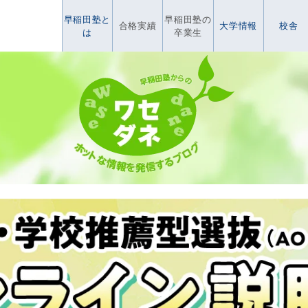
早稲田塾と
早稲田塾の
合格実績
大学情報
校舎
は
卒業生