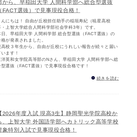
部から、早稲田大学 人間科学部へ総合型選抜
（FACT選抜）で見事現役合格！
こんにちは！ 自由が丘校担任助手の稲垣寿紀（暁星高校
卒・上智大学総合人間科学部社会学科3年）です。
本日、早稲田大学 人間科学部 総合型選抜（FACT選抜）の
合格が発表されました。
現高校３年生から、自由が丘校にうれしい報告が続々と届い
ています！
東洋英和女学院高等部のNさん、早稲田大学 人間科学部へ総
合型選抜（FACT選抜）で見事現役合格です！
続きを読む
【2026年度入試 現高3生】静岡聖光学院高校か
ら、上智大学 外国語学部へカトリック高等学校
対象特別入試で見事現役合格！