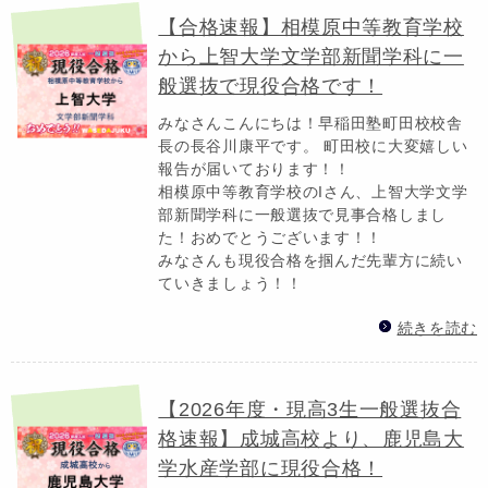
【合格速報】相模原中等教育学校
から上智大学文学部新聞学科に一
般選抜で現役合格です！
みなさんこんにちは！早稲田塾町田校校舎
長の長谷川康平です。 町田校に大変嬉しい
報告が届いております！！
相模原中等教育学校のIさん、上智大学文学
部新聞学科に一般選抜で見事合格しまし
た！おめでとうございます！！
みなさんも現役合格を掴んだ先輩方に続い
ていきましょう！！
続きを読む
【2026年度・現高3生一般選抜合
格速報】成城高校より、鹿児島大
学水産学部に現役合格！