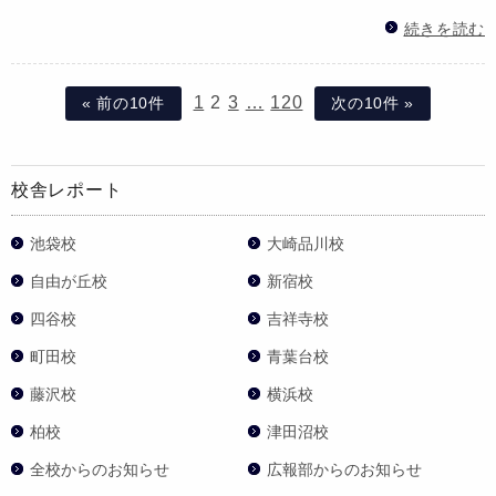
続きを読む
1
2
3
…
120
« 前の10件
次の10件 »
校舎レポート
池袋校
大崎品川校
自由が丘校
新宿校
四谷校
吉祥寺校
町田校
青葉台校
藤沢校
横浜校
柏校
津田沼校
全校からのお知らせ
広報部からのお知らせ