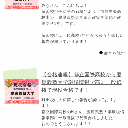
みなさん、こんにちは！
藤沢校担任助手の石橋ひより（市原中央高
校出身、慶應義塾大学総合政策学部総合政
策学科1年）です。
藤沢校には、現高校3年生から続々と嬉しい
報告が届いております！
続きを読む
【合格速報】都立国際高校から慶
應義塾大学環境情報学部に一般選
抜で現役合格です！
町田校に大変嬉しい報告が届いておりま
す！！
都立国際高校のHさん、慶應義塾大学環境情
報学部に一般選抜で見事合格しました！
おめでとうございます！！