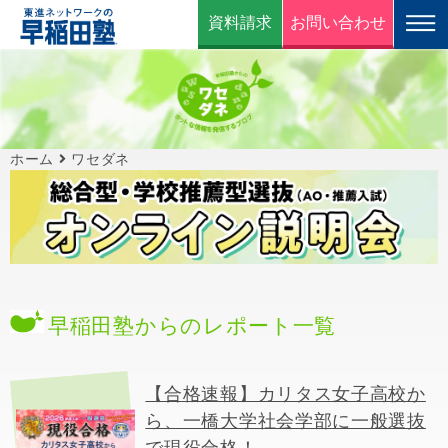
資料請求
お問い合わせ
ホーム
ワセダネ
早稲田塾からのレポート一覧
【合格速報】カリタス女子高校か
ら、一橋大学社会学部に一般選抜
で現役合格！