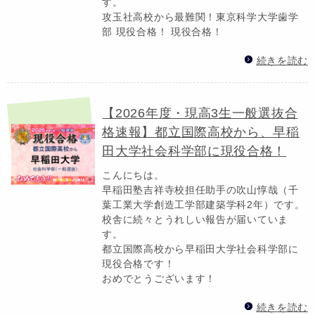
す。
攻玉社高校から最難関！東京科学大学歯学
部 現役合格！ 現役合格！
続きを読む
【2026年度・現高3生一般選抜合
格速報】都立国際高校から、早稲
田大学社会科学部に現役合格！
こんにちは。
早稲田塾吉祥寺校担任助手の吹山惇哉（千
葉工業大学創造工学部建築学科2年）です。
校舎に続々とうれしい報告が届いていま
す。
都立国際高校から早稲田大学社会科学部に
現役合格です！
おめでとうございます！
続きを読む