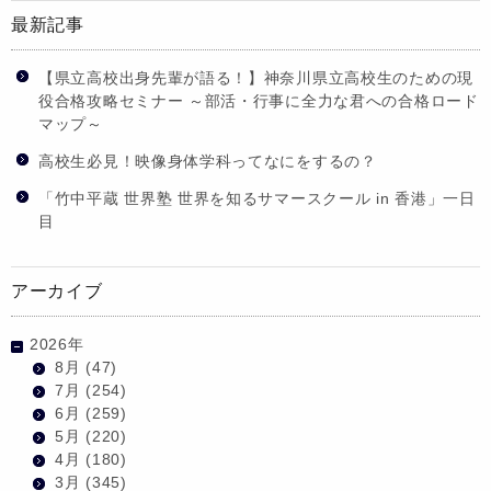
最新記事
【県立高校出身先輩が語る！】神奈川県立高校生のための現
役合格攻略セミナー ～部活・行事に全力な君への合格ロード
マップ～
高校生必見！映像身体学科ってなにをするの？
「竹中平蔵 世界塾 世界を知るサマースクール in 香港」一日
目
アーカイブ
2026年
8月
(47)
7月
(254)
6月
(259)
5月
(220)
4月
(180)
3月
(345)