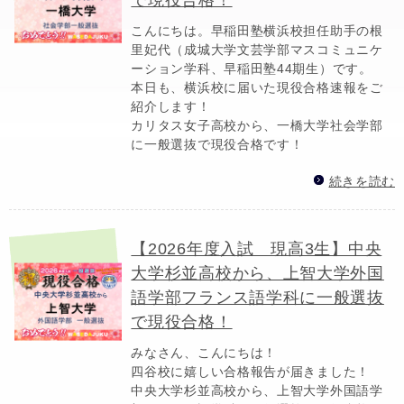
こんにちは。早稲田塾横浜校担任助手の根
里妃代（成城大学文芸学部マスコミュニケ
ーション学科、早稲田塾44期生）です。
本日も、横浜校に届いた現役合格速報をご
紹介します！
カリタス女子高校から、一橋大学社会学部
に一般選抜で現役合格です！
続きを読む
【2026年度入試 現高3生】中央
大学杉並高校から、上智大学外国
語学部フランス語学科に一般選抜
で現役合格！
みなさん、こんにちは！
四谷校に嬉しい合格報告が届きました！
中央大学杉並高校から、上智大学外国語学