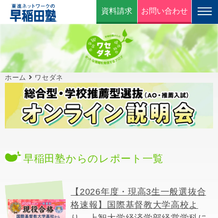
資料請求
お問い合わせ
ホーム
ワセダネ
早稲田塾からのレポート一覧
【2026年度・現高3生一般選抜合
格速報】国際基督教大学高校よ
り、上智大学経済学部経営学科に