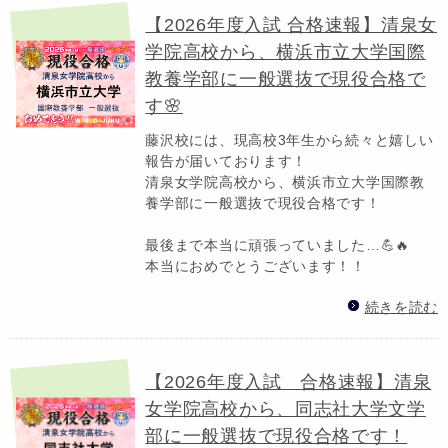
【2026年度入試 合格速報】清泉女
学院高校から、横浜市立大学国際
教養学部に一般選抜で現役合格で
す🌸
藤沢校には、現高校3年生から続々と嬉しい
報告が届いております！
清泉女学院高校から、横浜市立大学国際教
養学部に一般選抜で現役合格です！
最後まで本当に頑張っていました…💪🔥
本当におめでとうございます！！
続きを読む
【2026年度入試 合格速報】清泉
女学院高校から、同志社大学文学
部に一般選抜で現役合格です！