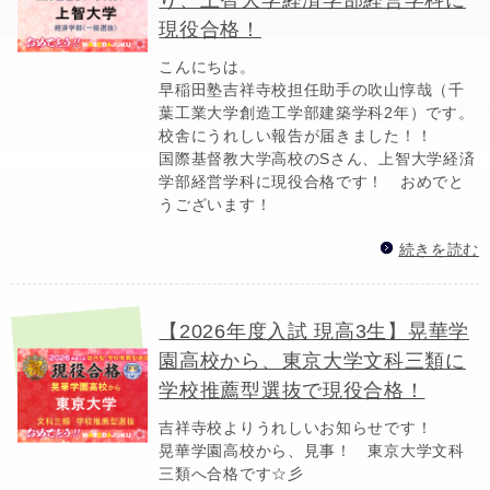
現役合格！
こんにちは。
早稲田塾吉祥寺校担任助手の吹山惇哉（千
葉工業大学創造工学部建築学科2年）です。
校舎にうれしい報告が届きました！！
国際基督教大学高校のSさん、上智大学経済
学部経営学科に現役合格です！ おめでと
うございます！
続きを読む
【2026年度入試 現高3生】晃華学
園高校から、東京大学文科三類に
学校推薦型選抜で現役合格！
吉祥寺校よりうれしいお知らせです！
晃華学園高校から、見事！ 東京大学文科
三類へ合格です☆彡