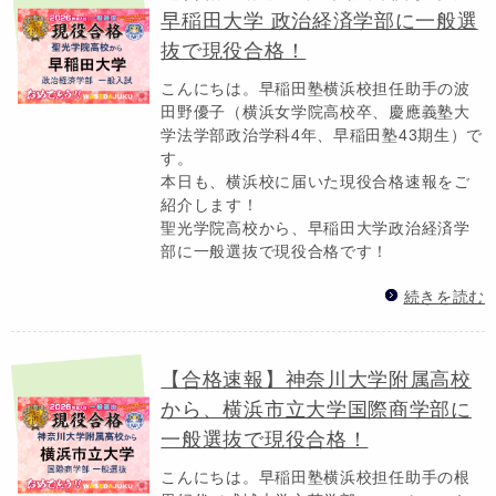
早稲田大学 政治経済学部に一般選
抜で現役合格！
こんにちは。早稲田塾横浜校担任助手の波
田野優子（横浜女学院高校卒、慶應義塾大
学法学部政治学科4年、早稲田塾43期生）で
す。
本日も、横浜校に届いた現役合格速報をご
紹介します！
聖光学院高校から、早稲田大学政治経済学
部に一般選抜で現役合格です！
続きを読む
【合格速報】神奈川大学附属高校
から、横浜市立大学国際商学部に
一般選抜で現役合格！
こんにちは。早稲田塾横浜校担任助手の根