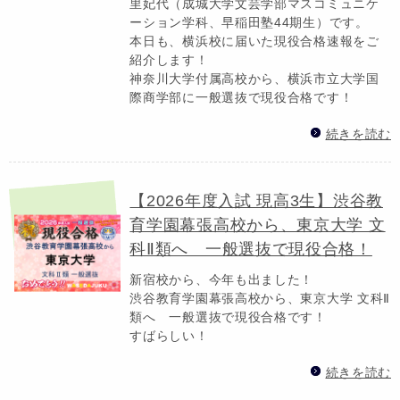
里妃代（成城大学文芸学部マスコミュニケ
ーション学科、早稲田塾44期生）です。
本日も、横浜校に届いた現役合格速報をご
紹介します！
神奈川大学付属高校から、横浜市立大学国
際商学部に一般選抜で現役合格です！
続きを読む
【2026年度入試 現高3生】渋谷教
育学園幕張高校から、東京大学 文
科Ⅱ類へ 一般選抜で現役合格！
新宿校から、今年も出ました！
渋谷教育学園幕張高校から、東京大学 文科Ⅱ
類へ 一般選抜で現役合格です！
すばらしい！
続きを読む