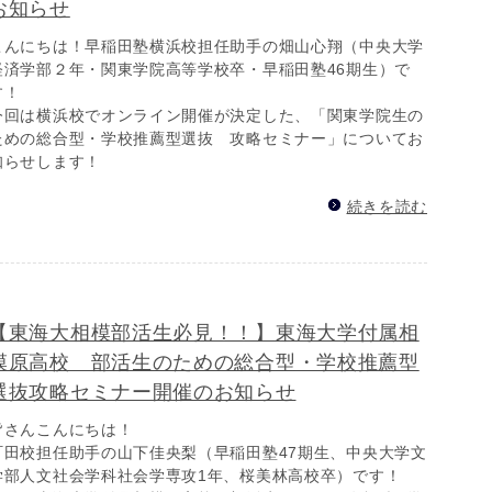
お知らせ
こんにちは！早稲田塾横浜校担任助手の畑山心翔（中央大学
経済学部２年・関東学院高等学校卒・早稲田塾46期生）で
す！
今回は横浜校でオンライン開催が決定した、「関東学院生の
ための総合型・学校推薦型選抜 攻略セミナー」についてお
知らせします！
続きを読む
【東海大相模部活生必見！！】東海大学付属相
模原高校 部活生のための総合型・学校推薦型
選抜攻略セミナー開催のお知らせ
皆さんこんにちは！
町田校担任助手の山下佳央梨（早稲田塾47期生、中央大学文
学部人文社会学科社会学専攻1年、桜美林高校卒）です！