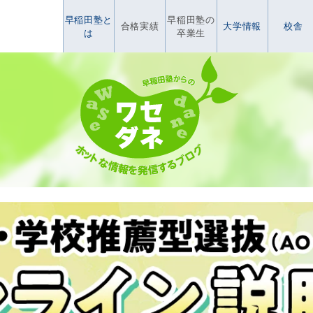
早稲田塾と
早稲田塾の
合格実績
大学情報
校舎
は
卒業生