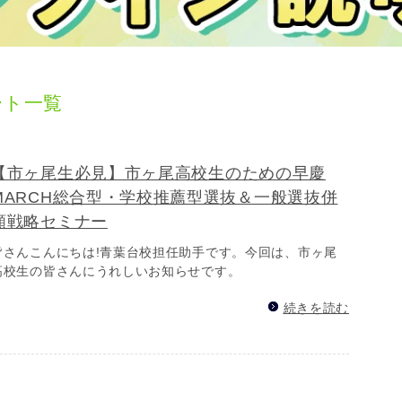
ート一覧
【市ヶ尾生必見】市ヶ尾高校生のための早慶
MARCH総合型・学校推薦型選抜＆一般選抜併
願戦略セミナー
皆さんこんにちは!青葉台校担任助手です。今回は、市ヶ尾
高校生の皆さんにうれしいお知らせです。
続きを読む