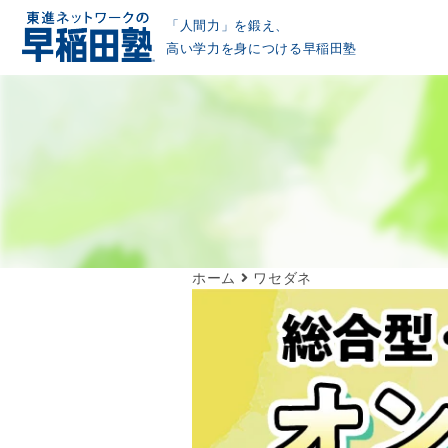
「人間力」を鍛え、
高い学力を身につける早稲田塾
ホーム
ワセダネ