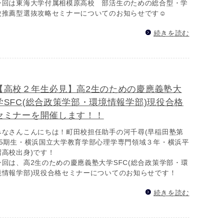
今回は東海大学付属相模原高校 部活生のための総合型・学
校推薦型選抜攻略セミナーについてのお知らせです☺
続きを読む
【高校２年生必見】高2生のための慶應義塾大
学SFC(総合政策学部・環境情報学部)現役合格
セミナーを開催します！！
みなさんこんにちは！町田校担任助手の河千尋(早稲田塾第
45期生・横浜国立大学教育学部心理学専門領域３年・横浜平
沼高校出身)です！
今回は、高2生のための慶應義塾大学SFC(総合政策学部・環
境情報学部)現役合格セミナーについてのお知らせです！
続きを読む