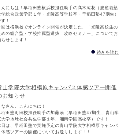
こんにちは！早稲田塾横浜校担任助手の髙木涼花（慶應義塾
大学総合政策学部１年・光陵高等学校卒・早稲田塾47期生）
です！
今回は横浜校でオンライン開催が決定した、「光陵高校生の
ための総合型・学校推薦型選抜 攻略セミナー」についてお
知らせします！
続きを読む
青山学院大学相模原キャンパス体感ツアー開催
のお知らせ
みなさん、こんにちは！
早稲田塾町田校担任助手の加藤湊（早稲田塾47期生、青山学
院大学地球社会共生学部１年、湘南学園高校卒）です！
本日は、早稲田塾で実施予定の青山学院大学相模原キャンパ
ス体感ツアーの開催についてお送りします！！