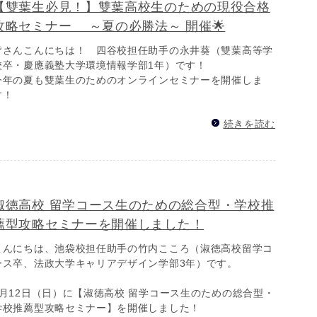
【雙葉生必見！】雙葉高校生のための現役合格
攻略セミナー ～夏の必勝法～ 開催🌟
皆さんこんにちは！ 四谷校担任助手の永井葵（雙葉高等学
校卒・慶應義塾大学環境情報学部1年）です！
今年の夏も雙葉生のためのオンラインセミナーを開催しま
す！
続きを読む
淑徳高校 留学コース生のための総合型・学校推
薦型攻略セミナーを開催しました！
こんにちは、池袋校担任助手の竹内こころ（淑徳高校留学コ
ース卒、法政大学キャリアデザイン学部3年）です。
7月12日（日）に【淑徳高校 留学コース生のための総合型・
学校推薦型攻略セミナー】を開催しました！