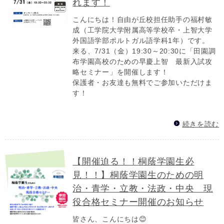
れます！
こんにちは！自由が丘校担任助手の福村敏
成（工学院大学附属高等学校卒・上智大学
外国語学部ポルトガル語学科1年）です。
来る、7/31（金）19:30～20:30に「田園調
布学園高校のための早慶上智 最新入試攻
略セミナー」を開催します！
保護者・お友達も無料でご参加いただけま
す！
続きを読む
【開催迫る！！桐蔭学園生必
見！！】桐蔭学園生のための明
治・青学・立教・法政・中央 現
役合格セミナー開催のお知らせ
皆さん、こんにちは😊