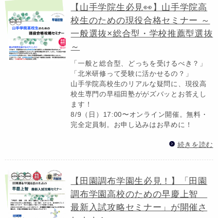
【山手学院生必見👀】山手学院高
校生のための現役合格セミナー ～
一般選抜×総合型・学校推薦型選抜
～
「一般と総合型、どっちを受けるべき？」
「北米研修って受験に活かせるの？」
山手学院高校生のリアルな疑問に、現役高
校生専門の早稲田塾ががズバッとお答えし
ます！
8/9（日）17:00〜オンライン開催。無料・
完全定員制。お申し込みはお早めに！
続きを読む
【田園調布学園生必見！】「田園
調布学園高校のための早慶上智
最新入試攻略セミナー」が開催さ