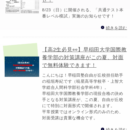
8/23（日）に開催される、「共通テスト本
番レベル模試」実施のお知らせです！
続きを読む
【高2生必見👀】早稲田大学国際教
養学部の対策講座がこの夏、対面
で無料体験できます！
こんにちは！早稲田塾自由が丘校担任助手
の稲垣寿紀です（暁星高等学校卒・上智大
学総合人間科学部社会学科4年）。
早稲田大学国際教養学部の現役合格の決め
手となる対策講座が、この夏、自由が丘校
にて特別に対面形式で開催されます。
平常授業ではオンライン形式のみのため、
対面受講は貴重な機会です。
続きを読む