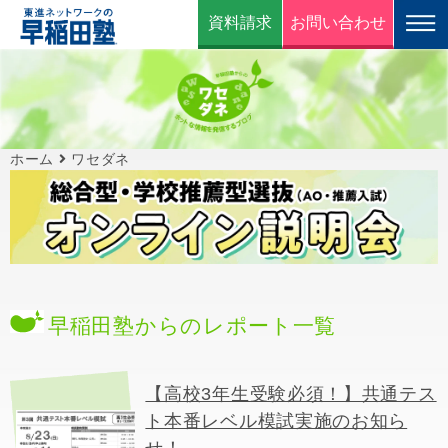
資料請求
お問い合わせ
ホーム
ワセダネ
早稲田塾からのレポート一覧
【高校3年生受験必須！】共通テス
ト本番レベル模試実施のお知ら
せ！