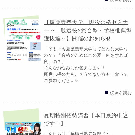
【慶應義塾大学 現役合格セミナ
ー～一般選抜×総合型・学校推薦型
選抜編～】開催のお知らせ
「そもそも慶應義塾大学ってどんな大学な
の？」「合格のためにこの夏、何をすれば
良いの？」
そんなお悩みにお答えします！
慶應志望の方も、そうでない方も、奮って
ご参加ください✨
続きを読む
夏期特別招待講習【本日最終申込
です！】
こんにちは！早稲田塾広報部です。