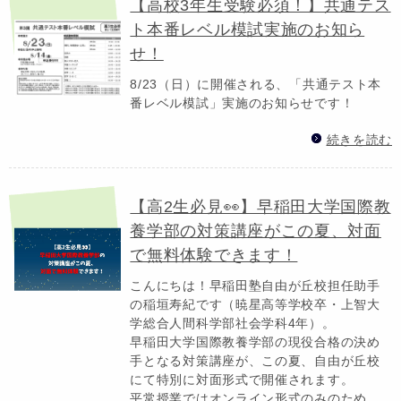
【高校3年生受験必須！】共通テス
ト本番レベル模試実施のお知ら
せ！
8/23（日）に開催される、「共通テスト本
番レベル模試」実施のお知らせです！
続きを読む
【高2生必見👀】早稲田大学国際教
養学部の対策講座がこの夏、対面
で無料体験できます！
こんにちは！早稲田塾自由が丘校担任助手
の稲垣寿紀です（暁星高等学校卒・上智大
学総合人間科学部社会学科4年）。
早稲田大学国際教養学部の現役合格の決め
手となる対策講座が、この夏、自由が丘校
にて特別に対面形式で開催されます。
平常授業ではオンライン形式のみのため、