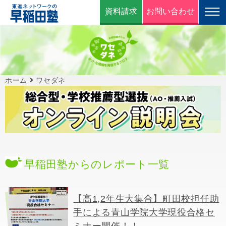
資料請求
お問い合わせ
ホーム
ワセダネ
早稲田塾からのレポート一覧
【高1,2年生大集合】町田校担任助
手による青山学院大学現役合格セ
ミナー開催！！