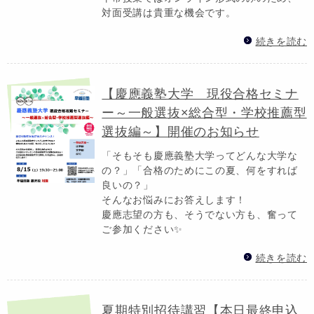
対面受講は貴重な機会です。
続きを読む
【慶應義塾大学 現役合格セミナ
ー～一般選抜×総合型・学校推薦型
選抜編～】開催のお知らせ
「そもそも慶應義塾大学ってどんな大学な
の？」「合格のためにこの夏、何をすれば
良いの？」
そんなお悩みにお答えします！
慶應志望の方も、そうでない方も、奮って
ご参加ください✨
続きを読む
夏期特別招待講習【本日最終申込