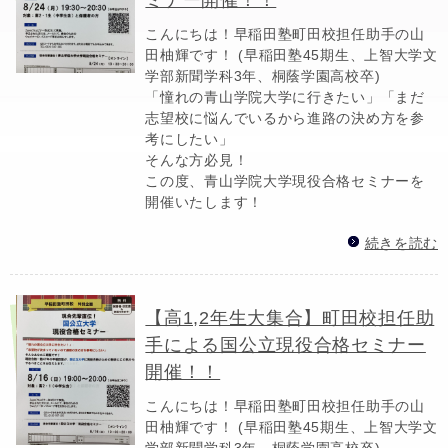
こんにちは！早稲田塾町田校担任助手の山
田柚輝です！ (早稲田塾45期生、上智大学文
学部新聞学科3年、桐蔭学園高校卒)
「憧れの青山学院大学に行きたい」「まだ
志望校に悩んでいるから進路の決め方を参
考にしたい」
そんな方必見！
この度、青山学院大学現役合格セミナーを
開催いたします！
続きを読む
【高1,2年生大集合】町田校担任助
手による国公立現役合格セミナー
開催！！
こんにちは！早稲田塾町田校担任助手の山
田柚輝です！ (早稲田塾45期生、上智大学文
学部新聞学科3年、桐蔭学園高校卒)