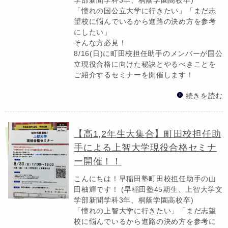
「憧れの国公立大学に行きたい」「まだ志
望校に悩んでいるから進路の決め方を参考
にしたい」
そんな方必見！
8/16(日)に町田校担任助手のメンバーが国公
立現役合格に向けた秘訣とやるべきことを
ご紹介するセミナーを開催します！
続きを読む
【高1,2年生大集合】町田校担任助
手による上智大学現役合格セミナ
ー開催！！
こんにちは！早稲田塾町田校担任助手の山
田柚輝です！ (早稲田塾45期生、上智大学文
学部新聞学科3年、桐蔭学園高校卒)
「憧れの上智大学に行きたい」「まだ志望
校に悩んでいるから進路の決め方を参考に