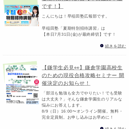
です！】
こんにちは！早稲田塾広報部です。
早稲田塾「夏期特別招待講習」は
【本日7月31日(金)が最終締切】です！
続きを読む
【鎌学生必見👀】鎌倉学園高校生
のための現役合格攻略セミナー 開
催決定のお知らせ！
「部活も勉強も全力でやりたい！でも受験
は大丈夫？」そんな鎌倉学園生のリアルな
悩みにお答えします。
8/9（日）16:00〜オンライン開催。無料・
完全定員制。お申し込みはお早めに！
続きを読む