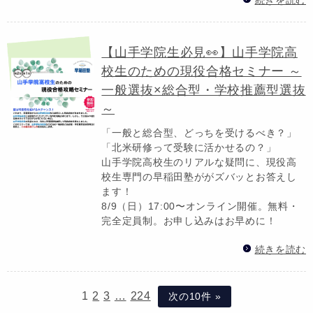
【山手学院生必見👀】山手学院高
校生のための現役合格セミナー ～
一般選抜×総合型・学校推薦型選抜
～
「一般と総合型、どっちを受けるべき？」
「北米研修って受験に活かせるの？」
山手学院高校生のリアルな疑問に、現役高
校生専門の早稲田塾ががズバッとお答えし
ます！
8/9（日）17:00〜オンライン開催。無料・
完全定員制。お申し込みはお早めに！
続きを読む
1
2
3
…
224
次の10件 »