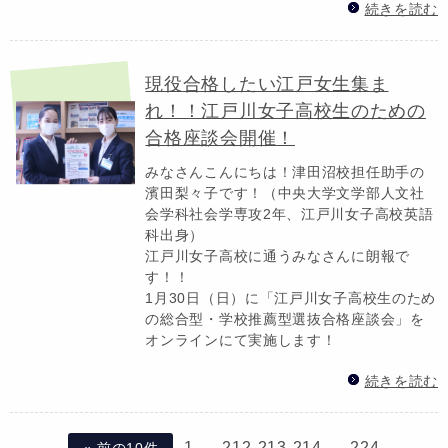
続きを読む
現役合格したい江戸女生集ま
れ！！江戸川女子高校生のための
合格座談会開催！
みなさんこんにちは！津田沼校担任助手の
濱田梨々子です！（中央大学文学部人文社
会学科社会学専攻2年、江戸川女子高校英語
科出身）
江戸川女子高校に通うみなさんに朗報で
す！！
1月30日（日）に「江戸川女子高校生のため
の総合型・学校推薦型選抜合格座談会」を
オンラインにて実施します！
続きを読む
1
…
212
213
214
…
224
« 前の10件