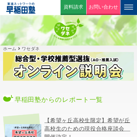
資料請求
お問い合わせ
ホーム
ワセダネ
早稲田塾からのレポート一覧
【希望ヶ丘高校生限定】希望が丘
高校生のための現役合格座談会
開催決定！