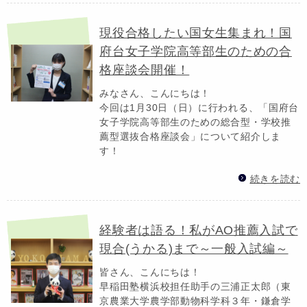
現役合格したい国女生集まれ！国
府台女子学院高等部生のための合
格座談会開催！
みなさん、こんにちは！
今回は1月30日（日）に行われる、「国府台
女子学院高等部生のための総合型・学校推
薦型選抜合格座談会」について紹介しま
す！
続きを読む
経験者は語る！私がAO推薦入試で
現合(うかる)まで～一般入試編～
皆さん、こんにちは！
早稲田塾横浜校担任助手の三浦正太郎（東
京農業大学農学部動物科学科３年・鎌倉学