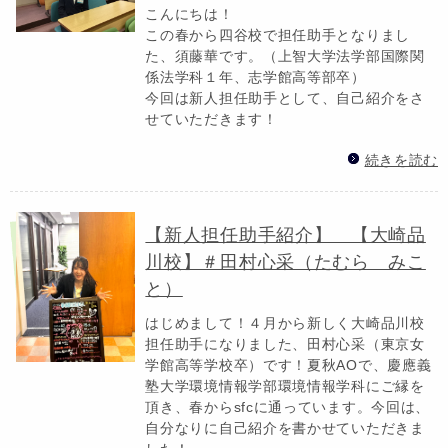
こんにちは！
この春から四谷校で担任助手となりまし
た、須藤華です。（上智大学法学部国際関
係法学科１年、志学館高等部卒）
今回は新人担任助手として、自己紹介をさ
せていただきます！
続きを読む
【新人担任助手紹介】 【大崎品
川校】＃田村心采（たむら みこ
と）
はじめまして！４月から新しく大崎品川校
担任助手になりました、田村心采（東京女
学館高等学校卒）です！夏秋AOで、慶應義
塾大学環境情報学部環境情報学科にご縁を
頂き、春からsfcに通っています。今回は、
自分なりに自己紹介を書かせていただきま