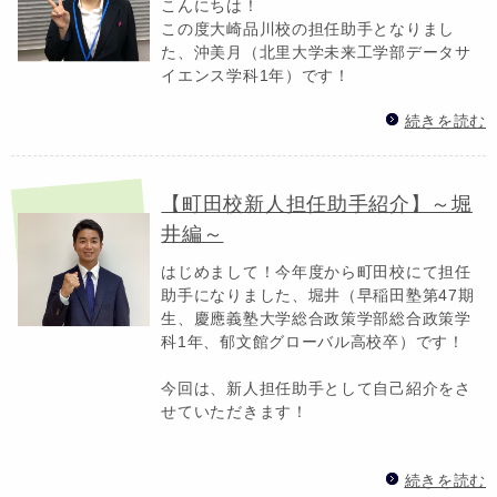
こんにちは！
この度大崎品川校の担任助手となりまし
た、沖美月（北里大学未来工学部データサ
イエンス学科1年）です！
続きを読む
【町田校新人担任助手紹介】～堀
井編～
はじめまして！今年度から町田校にて担任
助手になりました、堀井（早稲田塾第47期
生、慶應義塾大学総合政策学部総合政策学
科1年、郁文館グローバル高校卒）です！
今回は、新人担任助手として自己紹介をさ
せていただきます！
続きを読む