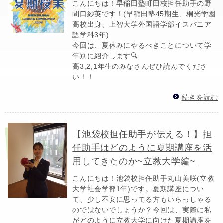
こんにちは！早稲田塾町田校担任助手の野
間口紗英です！(早稲田塾45期生、桐光学園
高校出身、上智大学外国語学部イスパニア
語学科3年)
今回は、夏休みにやるべきことについて学
年別に紹介します🔍
高3,2,1年生のみなさんぜひ読んでくださ
い！！
続きを読む
【池袋校担任助手が伝える！】担
任助手はどのように夏期講座を活
用してきたのか~立教大学編~
こんにちは！池袋校担任助手丸山美咲(立教
大学社会学部1年)です。夏期講座につい
て、少し不安に思ってる方もいらっしゃる
のではないでしょうか？今回は、実際に私
がどのように立教大学に向けた夏期講座を