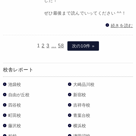
した！
ぜひ最後まで読んでいってください ^^！
続きを読む
1
2
3
…
58
次の10件 »
校舎レポート
池袋校
大崎品川校
自由が丘校
新宿校
四谷校
吉祥寺校
町田校
青葉台校
藤沢校
横浜校
柏校
津田沼校