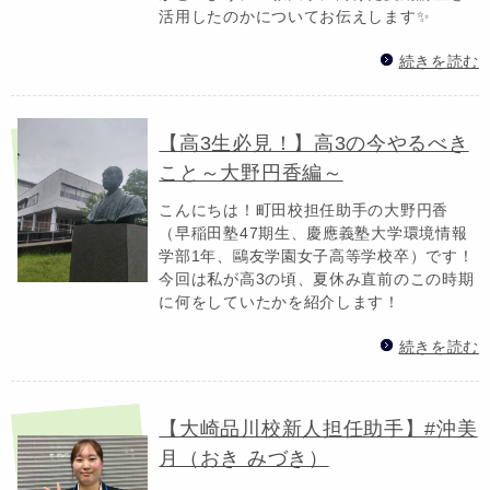
活用したのかについてお伝えします✨️
続きを読む
【高3生必見！】高3の今やるべき
こと～大野円香編～
こんにちは！町田校担任助手の大野円香
（早稲田塾47期生、慶應義塾大学環境情報
学部1年、鷗友学園女子高等学校卒）です！
今回は私が高3の頃、夏休み直前のこの時期
に何をしていたかを紹介します！
続きを読む
【大崎品川校新人担任助手】#沖美
月（おき みづき）