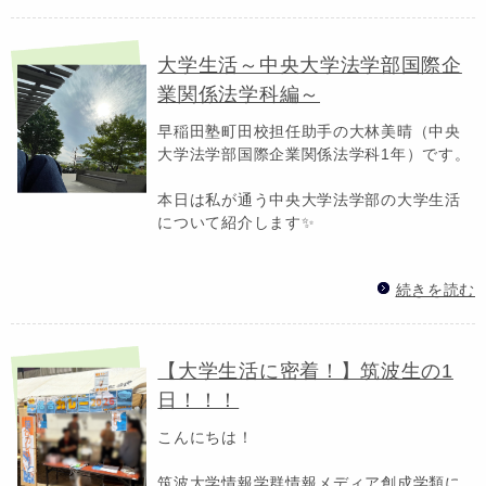
大学生活～中央大学法学部国際企
業関係法学科編～
早稲田塾町田校担任助手の大林美晴（中央
大学法学部国際企業関係法学科1年）です。
本日は私が通う中央大学法学部の大学生活
について紹介します✨
続きを読む
【大学生活に密着！】筑波生の1
日！！！
こんにちは！
筑波大学情報学群情報メディア創成学類に