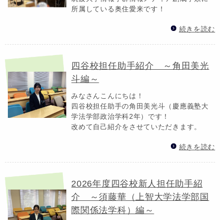
所属している奥住愛来です！
続きを読む
四谷校担任助手紹介 ～角田美光
斗編～
みなさんこんにちは！
四谷校担任助手の角田美光斗（慶應義塾大
学法学部政治学科2年）です！
改めて自己紹介をさせていただきます。
続きを読む
2026年度四谷校新人担任助手紹
介 ～須藤華（上智大学法学部国
際関係法学科）編～