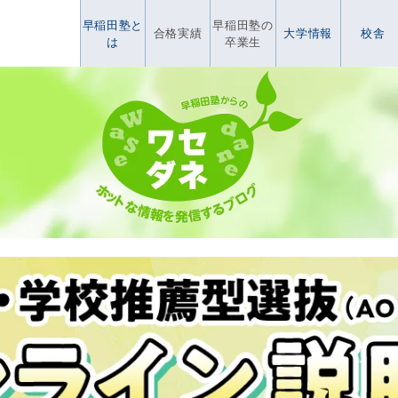
早稲田塾と
早稲田塾の
合格実績
大学情報
校舎
は
卒業生