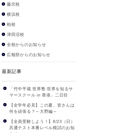
藤沢校
横浜校
柏校
津田沼校
全校からのお知らせ
広報部からのお知らせ
最新記事
「竹中平蔵 世界塾 世界を知るサ
マースクール in 香港」二日目
【全学年必見】この夏、皆さんは
何を頑張る？～大野編～
【全員受験しよう！】8/23（日）
共通テスト本番レベル模試のお知