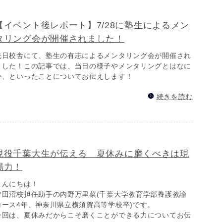
【イベント後レポート】7/28に塾生によるメン
タリング会が開催されました！
先日校舎にて、塾生の有志によるメンタリング会が開催され
ました！この記事では、当日の様子やメンタリングとはなに
か、といったことについてお伝えします！
続きを読む
現役千葉大生が伝える 夏休みに磨くべきは現
場力！
こんにちは！
津田沼校担任助手の内野万里菜(千葉大学教育学部養護教諭
コース4年、神奈川県立横須賀高等学校卒)です。
今回は、夏休みだからこそ磨くことができる力についてお伝