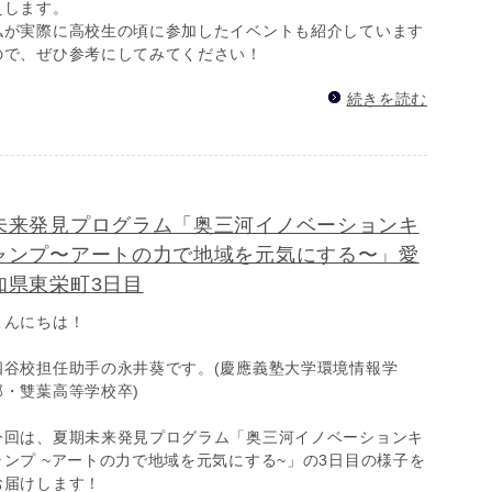
えします。
私が実際に高校生の頃に参加したイベントも紹介しています
ので、ぜひ参考にしてみてください！
続きを読む
未来発見プログラム「奥三河イノベーションキ
ャンプ〜アートの力で地域を元気にする〜」愛
知県東栄町3日目
こんにちは！
四谷校担任助手の永井葵です。(慶應義塾大学環境情報学
部・雙葉高等学校卒)
今回は、夏期未来発見プログラム「奥三河イノベーションキ
ャンプ ~アートの力で地域を元気にする~」の3日目の様子を
お届けします！