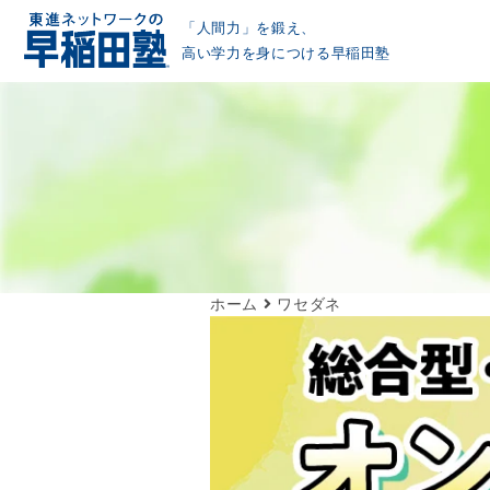
「人間力」を鍛え、
高い学力を身につける早稲田塾
ホーム
ワセダネ