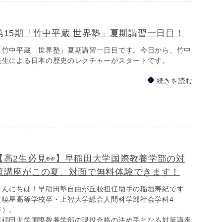
第15期「竹中平蔵 世界塾」夏期講習一日目！
「竹中平蔵 世界塾」夏期講習一日目です。今日から、竹中
先生による日本の歴史のレクチャーがスタートです。
続きを読む
【高2生必見👀】早稲田大学国際教養学部の対
策講座がこの夏、対面で無料体験できます！
こんにちは！早稲田塾自由が丘校担任助手の稲垣寿紀です
（暁星高等学校卒・上智大学総合人間科学部社会学科4
年）。
早稲田大学国際教養学部の現役合格の決め手となる対策講座