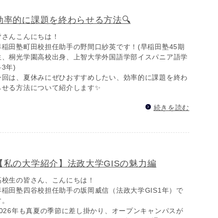
効率的に課題を終わらせる方法🔍
皆さんこんにちは！
早稲田塾町田校担任助手の野間口紗英です！(早稲田塾45期
生、桐光学園高校出身、上智大学外国語学部イスパニア語学
3年)
今回は、夏休みにぜひおすすめしたい、効率的に課題を終わ
らせる方法について紹介します✨
続きを読む
【私の大学紹介】法政大学GISの魅力編
高校生の皆さん、こんにちは！
早稲田塾四谷校担任助手の坂岡威信（法政大学GIS1年）で
す。
2026年も真夏の季節に差し掛かり、オープンキャンパスが