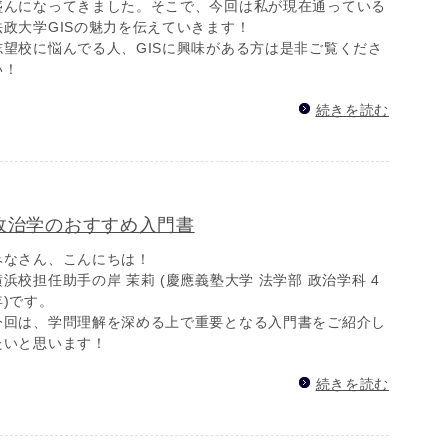
盛んになってきました。そこで、今回は私が現在通っている
法政大学GISの魅力を伝えていきます！
志望校に悩んでる人、GISに興味がある方は是非ご覧くださ
い！
続きを読む
政治学のおすすめ入門書
みなさん、こんにちは！
横浜校担任助手の岸 茉莉 (慶應義塾大学 法学部 政治学科 4
年)です。
今回は、学問理解を深める上で重要となる入門書をご紹介し
たいと思います！
続きを読む