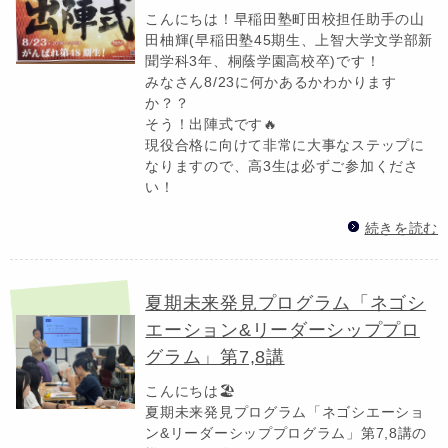
こんにちは！早稲田塾町田校担任助手の山
田柚輝(早稲田塾45期生、上智大学文学部新
聞学科3年、桐蔭学園高校卒)です！
みなさん8/23に何かあるかわかります
か？？
そう！出陣式です🔥
現役合格に向けて非常に大事なステップに
なりますので、高3生は必ずご参加くださ
い！
続きを読む
夏期未来発見プログラム「ネゴシ
エーション&リーダーシッププロ
グラム」第7,8講
こんにちは🏖️
夏期未来発見プログラム「ネゴシエーショ
ン&リーダーシッププログラム」第7,8講の