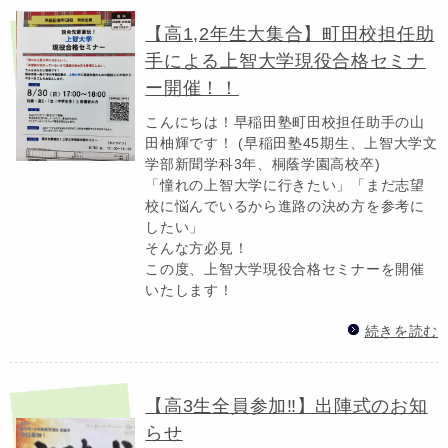
【高1,2年生大集合】町田校担任助
手による上智大学現役合格セミナ
ー開催！！
こんにちは！早稲田塾町田校担任助手の山
田柚輝です！ (早稲田塾45期生、上智大学文
学部新聞学科3年、桐蔭学園高校卒)
「憧れの上智大学に行きたい」「まだ志望
校に悩んでいるから進路の決め方を参考に
したい」
そんな方必見！
この度、上智大学現役合格セミナーを開催
いたします！
続きを読む
【高3生全員参加‼】出陣式のお知
らせ