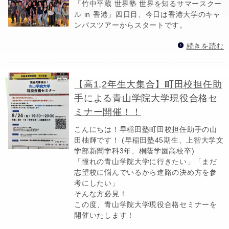
「竹中平蔵 世界塾 世界を知るサマースクー
ル in 香港」四日目、今日は香港大学のキャ
ンパスツアーからスタートです。
続きを読む
【高1,2年生大集合】町田校担任助
手による青山学院大学現役合格セ
ミナー開催！！
こんにちは！早稲田塾町田校担任助手の山
田柚輝です！ (早稲田塾45期生、上智大学文
学部新聞学科3年、桐蔭学園高校卒)
「憧れの青山学院大学に行きたい」「まだ
志望校に悩んでいるから進路の決め方を参
考にしたい」
そんな方必見！
この度、青山学院大学現役合格セミナーを
開催いたします！