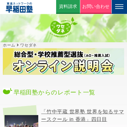
資料請求
お問い合わせ
ホーム
ワセダネ
早稲田塾からのレポート一覧
「竹中平蔵 世界塾 世界を知るサマ
ースクール in 香港」四日目