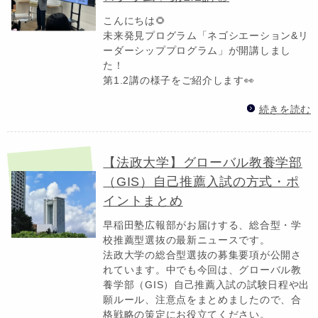
こんにちは🌻
未来発見プログラム「ネゴシエーション&リ
ーダーシッププログラム」が開講しまし
た！
第1.2講の様子をご紹介します👀
続きを読む
【法政大学】グローバル教養学部
（GIS）自己推薦入試の方式・ポ
イントまとめ
早稲田塾広報部がお届けする、総合型・学
校推薦型選抜の最新ニュースです。
法政大学の総合型選抜の募集要項が公開さ
れています。中でも今回は、グローバル教
養学部（GIS）自己推薦入試の試験日程や出
願ルール、注意点をまとめましたので、合
格戦略の策定にお役立てください。