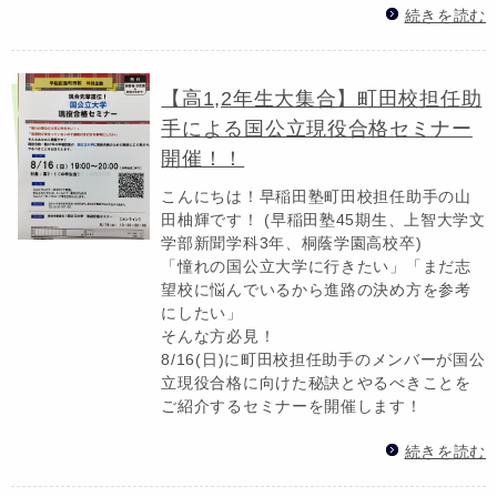
続きを読む
【高1,2年生大集合】町田校担任助
手による国公立現役合格セミナー
開催！！
こんにちは！早稲田塾町田校担任助手の山
田柚輝です！ (早稲田塾45期生、上智大学文
学部新聞学科3年、桐蔭学園高校卒)
「憧れの国公立大学に行きたい」「まだ志
望校に悩んでいるから進路の決め方を参考
にしたい」
そんな方必見！
8/16(日)に町田校担任助手のメンバーが国公
立現役合格に向けた秘訣とやるべきことを
ご紹介するセミナーを開催します！
続きを読む