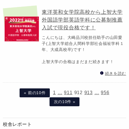
東洋英和女学院高校から上智大学
外国語学部英語学科に公募制推薦
入試で現役合格です！
こんにちは、大崎品川校担任助手の山田愛
子(上智大学総合人間科学部社会福祉学科１
年、大成高校卒)です！
上智大学の合格はまだまだ続きます！
続きを読む
1
…
911
912
913
…
956
« 前の10件
次の10件 »
校舎レポート