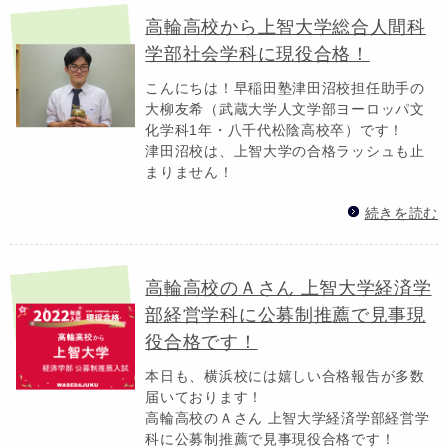
高輪高校から上智大学総合人間科
学部社会学科に現役合格！
こんにちは！早稲田塾津田沼校担任助手の
大柳友希（武蔵大学人文学部ヨーロッパ文
化学科1年・八千代松陰高校卒）です！
津田沼校は、上智大学の合格ラッシュも止
まりません！
続きを読む
高輪高校のＡさん 上智大学経済学
部経営学科に公募制推薦で見事現
役合格です！
本日も、横浜校には嬉しい合格報告が多数
届いております！
高輪高校のＡさん 上智大学経済学部経営学
科に公募制推薦で見事現役合格です！