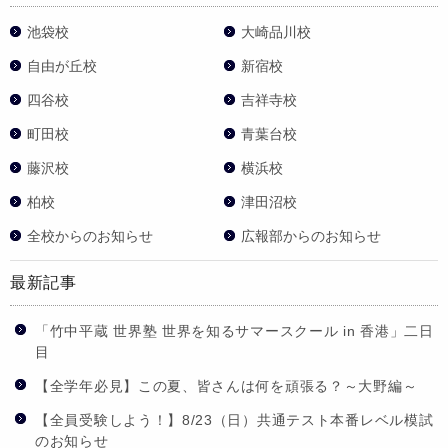
池袋校
大崎品川校
自由が丘校
新宿校
四谷校
吉祥寺校
町田校
青葉台校
藤沢校
横浜校
柏校
津田沼校
全校からのお知らせ
広報部からのお知らせ
最新記事
「竹中平蔵 世界塾 世界を知るサマースクール in 香港」二日
目
【全学年必見】この夏、皆さんは何を頑張る？～大野編～
【全員受験しよう！】8/23（日）共通テスト本番レベル模試
のお知らせ