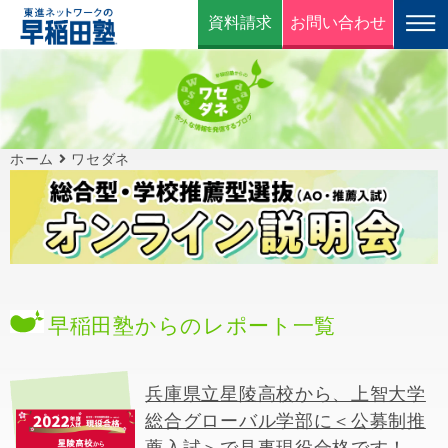
資料請求
お問い合わせ
ホーム
ワセダネ
早稲田塾からのレポート一覧
兵庫県立星陵高校から、上智大学
総合グローバル学部に＜公募制推
薦入試＞で見事現役合格です！