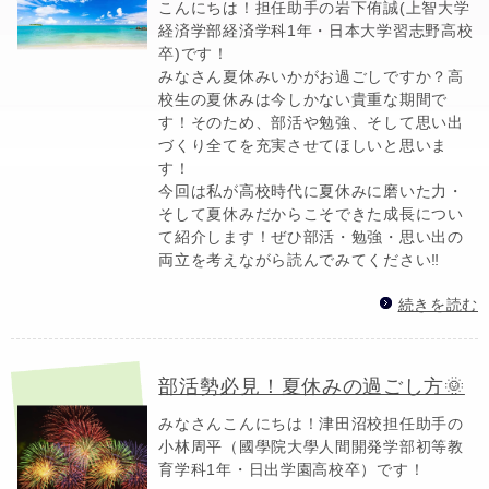
こんにちは！担任助手の岩下侑誠(上智大学
経済学部経済学科1年・日本大学習志野高校
卒)です！
みなさん夏休みいかがお過ごしですか？高
校生の夏休みは今しかない貴重な期間で
す！そのため、部活や勉強、そして思い出
づくり全てを充実させてほしいと思いま
す！
今回は私が高校時代に夏休みに磨いた力・
そして夏休みだからこそできた成長につい
て紹介します！ぜひ部活・勉強・思い出の
両立を考えながら読んでみてください‼️
続きを読む
部活勢必見！夏休みの過ごし方🌞
みなさんこんにちは！津田沼校担任助手の
小林周平（國學院大學人間開発学部初等教
育学科1年・日出学園高校卒）です！