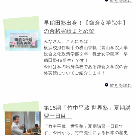
続きを読む
早稲田塾出身！【鎌倉女学院生】
の合格実績まとめ🌸
みなさん、こんにちは！
横浜校担任助手の横山香帆（青山学院大学
総合文化政策学部２年・鎌倉女学院卒・早
稲田塾46期生）です！
今回は私の出身高校である鎌倉女学院の合
格実績についてご紹介します！
続きを読む
第15期「竹中平蔵 世界塾」夏期講
習一日目！
「竹中平蔵 世界塾」夏期講習一日目で
す。今日から、竹中先生による日本の歴史