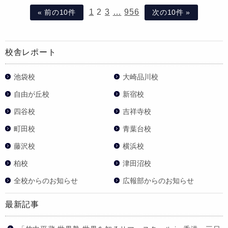
1
2
3
…
956
« 前の10件
次の10件 »
校舎レポート
池袋校
大崎品川校
自由が丘校
新宿校
四谷校
吉祥寺校
町田校
青葉台校
藤沢校
横浜校
柏校
津田沼校
全校からのお知らせ
広報部からのお知らせ
最新記事