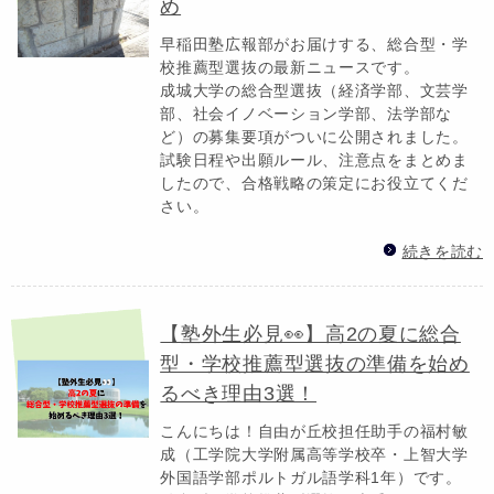
め
早稲田塾広報部がお届けする、総合型・学
校推薦型選抜の最新ニュースです。
成城大学の総合型選抜（経済学部、文芸学
部、社会イノベーション学部、法学部な
ど）の募集要項がついに公開されました。
試験日程や出願ルール、注意点をまとめま
したので、合格戦略の策定にお役立てくだ
さい。
続きを読む
【塾外生必見👀】高2の夏に総合
型・学校推薦型選抜の準備を始め
るべき理由3選！
こんにちは！自由が丘校担任助手の福村敏
成（工学院大学附属高等学校卒・上智大学
外国語学部ポルトガル語学科1年）です。