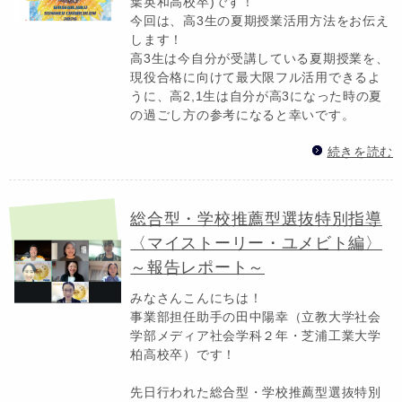
葉英和高校卒)です！
今回は、高3生の夏期授業活用方法をお伝え
します！
高3生は今自分が受講している夏期授業を、
現役合格に向けて最大限フル活用できるよ
うに、高2,1生は自分が高3になった時の夏
の過ごし方の参考になると幸いです。
続きを読む
総合型・学校推薦型選抜特別指導
〈マイストーリー・ユメビト編〉
～報告レポート～
みなさんこんにちは！
事業部担任助手の田中陽幸（立教大学社会
学部メディア社会学科２年・芝浦工業大学
柏高校卒）です！
先日行われた総合型・学校推薦型選抜特別