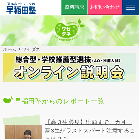
資料請求
お問い合わせ
ホーム
ワセダネ
早稲田塾からのレポート一覧
【高３生必見】出願まで一カ月！
高3生がラストスパート注意するこ
とは？？