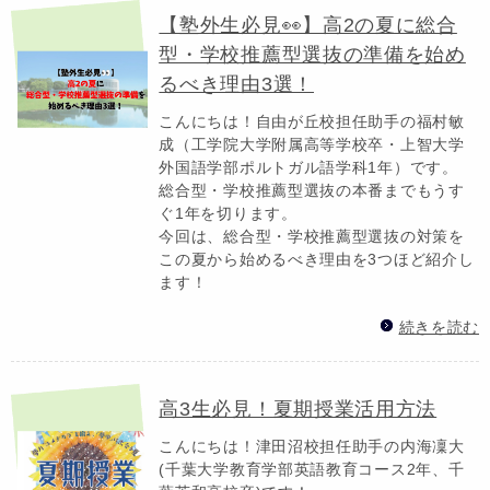
【塾外生必見👀】高2の夏に総合
型・学校推薦型選抜の準備を始め
るべき理由3選！
こんにちは！自由が丘校担任助手の福村敏
成（工学院大学附属高等学校卒・上智大学
外国語学部ポルトガル語学科1年）です。
総合型・学校推薦型選抜の本番までもうす
ぐ1年を切ります。
今回は、総合型・学校推薦型選抜の対策を
この夏から始めるべき理由を3つほど紹介し
ます！
続きを読む
高3生必見！夏期授業活用方法
こんにちは！津田沼校担任助手の内海凜大
(千葉大学教育学部英語教育コース2年、千