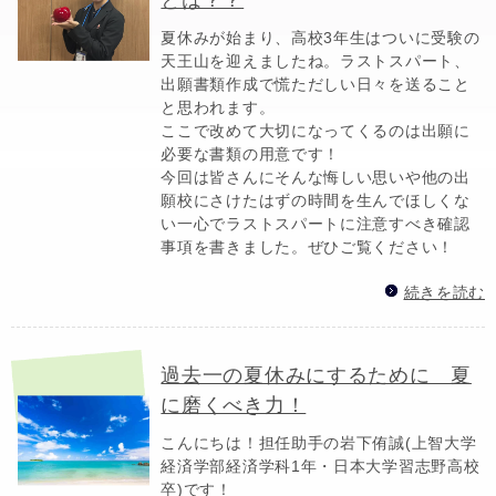
夏休みが始まり、高校3年生はついに受験の
天王山を迎えましたね。ラストスパート、
出願書類作成で慌ただしい日々を送ること
と思われます。
ここで改めて大切になってくるのは出願に
必要な書類の用意です！
今回は皆さんにそんな悔しい思いや他の出
願校にさけたはずの時間を生んでほしくな
い一心でラストスパートに注意すべき確認
事項を書きました。ぜひご覧ください！
続きを読む
過去一の夏休みにするために 夏
に磨くべき力！
こんにちは！担任助手の岩下侑誠(上智大学
経済学部経済学科1年・日本大学習志野高校
卒)です！