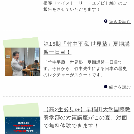
指導〈マイストーリー・ユメビト編〉のご
報告をさせていただきます！
続きを読む
第15期「竹中平蔵 世界塾」夏期講
習一日目！
「竹中平蔵 世界塾」夏期講習一日目で
す。今日から、竹中先生による日本の歴史
のレクチャーがスタートです。
続きを読む
【高2生必見👀】早稲田大学国際教
養学部の対策講座がこの夏、対面
で無料体験できます！