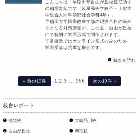
こんにちは！早稲田塾自由が丘校担任助手
の稲垣寿紀です（暁星高等学校卒・上智大
学総合人間科学部社会学科4年）。
早稲田大学国際教養学部の現役合格の決め
手となる対策講座が、この夏、自由が丘校
にて特別に対面形式で開催されます。
平常授業ではオンライン形式のみのため、
対面受講は貴重な機会です。
続きを読む
1
2
3
…
956
« 前の10件
次の10件 »
校舎レポート
池袋校
大崎品川校
自由が丘校
新宿校