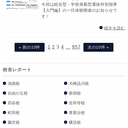
今回は総合型・学校推薦型選抜特別指導
【入門編】の一日体験開催のお知らせで
す！
続きを読む
1
2
3
4
…
957
« 前の10件
次の10件 »
校舎レポート
池袋校
大崎品川校
自由が丘校
新宿校
四谷校
吉祥寺校
町田校
青葉台校
藤沢校
横浜校