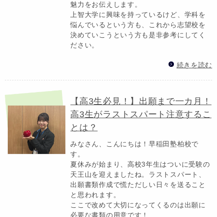
魅力をお伝えします。
上智大学に興味を持っているけど、学科を
悩んでいるという方も、これから志望校を
決めていこうという方も是非参考にしてく
ださい。
続きを読む
【高3生必見！】出願まで一カ月！
高3生がラストスパート注意するこ
とは？
みなさん、こんにちは！早稲田塾柏校で
す。
夏休みが始まり、高校3年生はついに受験の
天王山を迎えましたね。ラストスパート、
出願書類作成で慌ただしい日々を送ること
と思われます。
ここで改めて大切になってくるのは出願に
必要な書類の用意です！