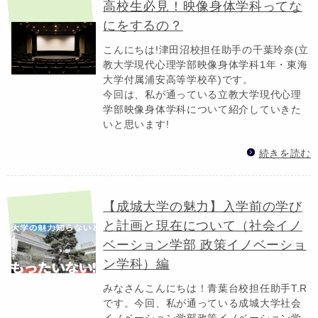
高校生必見！映像身体学科ってな
にをするの？
こんにちは!津田沼校担任助手の千葉玲奈(立
教大学現代心理学部映像身体学科1年・東海
大学付属浦安高等学校卒)です。
今回は、私が通っている立教大学現代心理
学部映像身体学科について紹介していきた
いと思います!
続きを読む
【成城大学の魅力】入学前の学び
と計画と現在について（社会イノ
ベーション学部 政策イノベーショ
ン学科）編
みなさんこんにちは！青葉台校担任助手T.R
です。今回、私が通っている成城大学社会
イノベーション学部政策イノベーション学