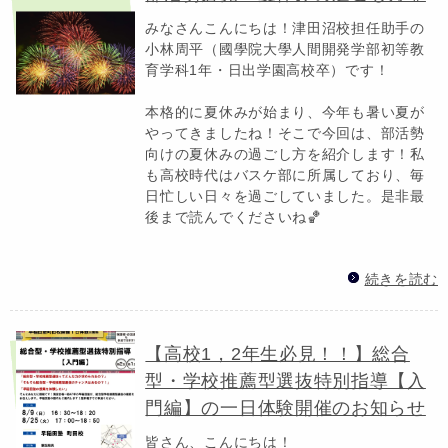
みなさんこんにちは！津田沼校担任助手の
小林周平（國學院大學人間開発学部初等教
育学科1年・日出学園高校卒）です！
本格的に夏休みが始まり、今年も暑い夏が
やってきましたね！そこで今回は、部活勢
向けの夏休みの過ごし方を紹介します！私
も高校時代はバスケ部に所属しており、毎
日忙しい日々を過ごしていました。是非最
後まで読んでくださいね🏀
続きを読む
【高校1，2年生必見！！】総合
型・学校推薦型選抜特別指導【入
門編】の一日体験開催のお知らせ
皆さん、こんにちは！