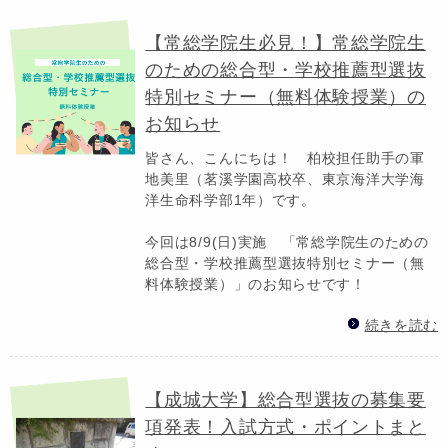
【常総学院生必見！】常総学院生
のための総合型・学校推薦型選抜
特別セミナー（無料体験授業）の
お知らせ
皆さん、こんにちは！ 柏校担任助手の軍
地美里（茗溪学園高校卒、東京海洋大学海
洋生命科学部1年）です。
今回は8/9(日)実施 「常総学院生のための
総合型・学校推薦型選抜特別セミナー（無
料体験授業）」のお知らせです！
続きを読む
【成城大学】総合型選抜の募集要
項発表！入試方式・ポイントまと