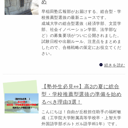
め
早稲田塾広報部がお届けする、総合型・学
校推薦型選抜の最新ニュースです。
成城大学の総合型選抜（経済学部、文芸学
部、社会イノベーション学部、法学部な
ど）の募集要項がついに公開されました。
試験日程や出願ルール、注意点をまとめま
したので、合格戦略の策定にお役立てくだ
さい。
続きを読む
【塾外生必見👀】高2の夏に総合
型・学校推薦型選抜の準備を始め
るべき理由3選！
こんにちは！自由が丘校担任助手の福村敏
成（工学院大学附属高等学校卒・上智大学
外国語学部ポルトガル語学科1年）です。