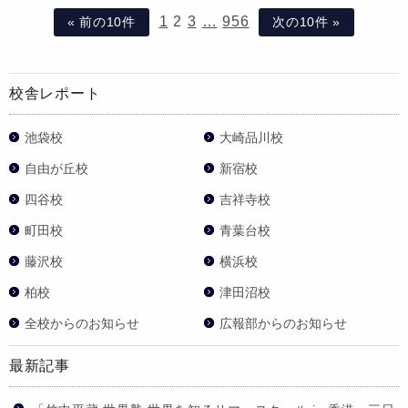
1
2
3
…
956
« 前の10件
次の10件 »
校舎レポート
池袋校
大崎品川校
自由が丘校
新宿校
四谷校
吉祥寺校
町田校
青葉台校
藤沢校
横浜校
柏校
津田沼校
全校からのお知らせ
広報部からのお知らせ
最新記事