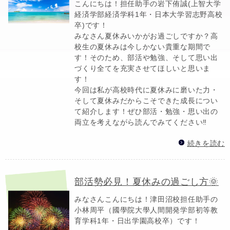
こんにちは！担任助手の岩下侑誠(上智大学
経済学部経済学科1年・日本大学習志野高校
卒)です！
みなさん夏休みいかがお過ごしですか？高
校生の夏休みは今しかない貴重な期間で
す！そのため、部活や勉強、そして思い出
づくり全てを充実させてほしいと思いま
す！
今回は私が高校時代に夏休みに磨いた力・
そして夏休みだからこそできた成長につい
て紹介します！ぜひ部活・勉強・思い出の
両立を考えながら読んでみてください‼️
続きを読む
部活勢必見！夏休みの過ごし方🌞
みなさんこんにちは！津田沼校担任助手の
小林周平（國學院大學人間開発学部初等教
育学科1年・日出学園高校卒）です！