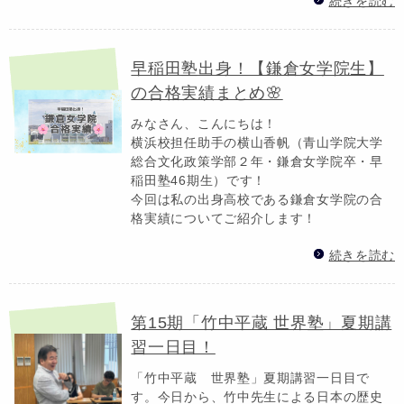
続きを読む
早稲田塾出身！【鎌倉女学院生】
の合格実績まとめ🌸
みなさん、こんにちは！
横浜校担任助手の横山香帆（青山学院大学
総合文化政策学部２年・鎌倉女学院卒・早
稲田塾46期生）です！
今回は私の出身高校である鎌倉女学院の合
格実績についてご紹介します！
続きを読む
第15期「竹中平蔵 世界塾」夏期講
習一日目！
「竹中平蔵 世界塾」夏期講習一日目で
す。今日から、竹中先生による日本の歴史