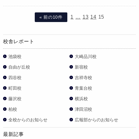
1
…
13
14
15
« 前の10件
校舎レポート
池袋校
大崎品川校
自由が丘校
新宿校
四谷校
吉祥寺校
町田校
青葉台校
藤沢校
横浜校
柏校
津田沼校
全校からのお知らせ
広報部からのお知らせ
最新記事