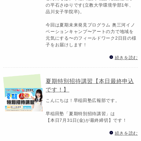
の平石さゆりです(立教大学環境学部1年、
品川女子学院卒)。
今回は夏期未来発見プログラム 奥三河イノ
ベーションキャンプ〜アートの力で地域を
元気にする〜のフィールドワーク2日目の様
子をお届けします！
続きを読む
夏期特別招待講習【本日最終申込
です！】
こんにちは！早稲田塾広報部です。
早稲田塾「夏期特別招待講習」は
【本日7月31日(金)が最終締切】です！
続きを読む