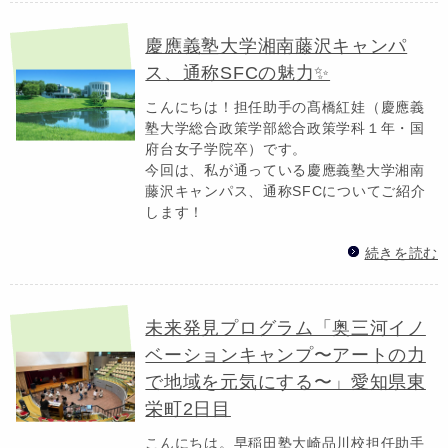
慶應義塾大学湘南藤沢キャンパ
ス、通称SFCの魅力✨
こんにちは！担任助手の髙橋紅娃（慶應義
塾大学総合政策学部総合政策学科１年・国
府台女子学院卒）です。
今回は、私が通っている慶應義塾大学湘南
藤沢キャンパス、通称SFCについてご紹介
します！
続きを読む
未来発見プログラム「奥三河イノ
ベーションキャンプ〜アートの力
で地域を元気にする〜」愛知県東
栄町2日目
こんにちは。早稲田塾大崎品川校担任助手