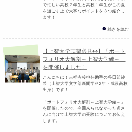
で忙しい高校２年生と高校１年生がこの夏
を過ごす上で大事なポイントを３つ紹介し
ます！
続きを読む
【上智大学志望必見👀】「ポート
フォリオ大解剖～上智大学編～」
を開催しました！
こんにちは！吉祥寺校担任助手の谷田部紗
希（上智大学文学部新聞学科2年・成蹊高校
出身）です！
「ポートフォリオ大解剖～上智大学編～」
を開催したので、今回来られなかった皆さ
んに向けて上智大学の受験についてお伝え
します。