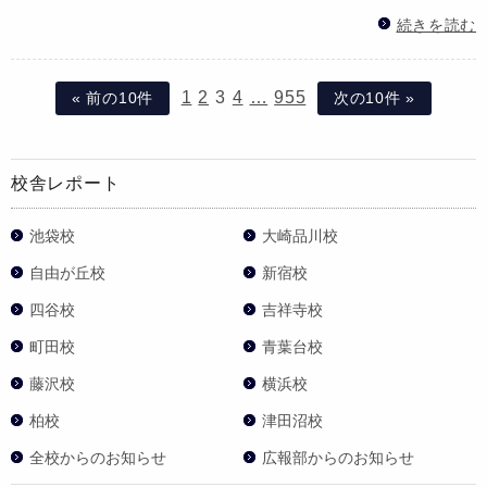
続きを読む
1
2
3
4
…
955
« 前の10件
次の10件 »
校舎レポート
池袋校
大崎品川校
自由が丘校
新宿校
四谷校
吉祥寺校
町田校
青葉台校
藤沢校
横浜校
柏校
津田沼校
全校からのお知らせ
広報部からのお知らせ