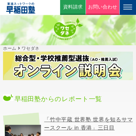
資料請求
お問い合わせ
ホーム
ワセダネ
早稲田塾からのレポート一覧
「竹中平蔵 世界塾 世界を知るサマ
ースクール in 香港」三日目