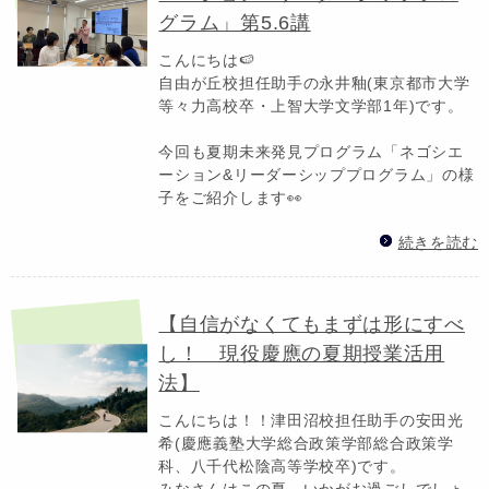
グラム」第5.6講
こんにちは🍉
自由が丘校担任助手の永井釉(東京都市大学
等々力高校卒・上智大学文学部1年)です。
今回も夏期未来発見プログラム「ネゴシエ
ーション&リーダーシッププログラム」の様
子をご紹介します👀
続きを読む
【自信がなくてもまずは形にすべ
し！ 現役慶應の夏期授業活用
法】
こんにちは！！津田沼校担任助手の安田光
希(慶應義塾大学総合政策学部総合政策学
科、八千代松陰高等学校卒)です。
みなさんはこの夏、いかがお過ごしでしょ