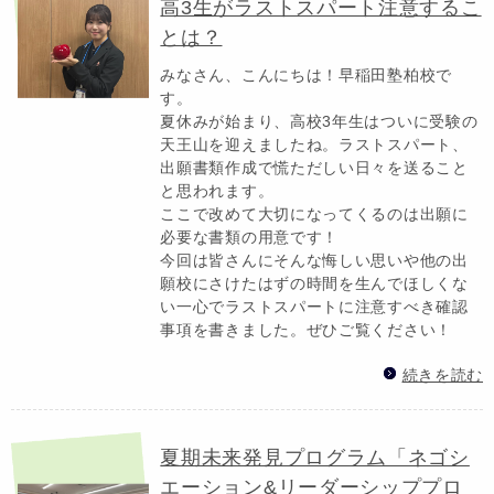
高3生がラストスパート注意するこ
とは？
みなさん、こんにちは！早稲田塾柏校で
す。
夏休みが始まり、高校3年生はついに受験の
天王山を迎えましたね。ラストスパート、
出願書類作成で慌ただしい日々を送ること
と思われます。
ここで改めて大切になってくるのは出願に
必要な書類の用意です！
今回は皆さんにそんな悔しい思いや他の出
願校にさけたはずの時間を生んでほしくな
い一心でラストスパートに注意すべき確認
事項を書きました。ぜひご覧ください！
続きを読む
夏期未来発見プログラム「ネゴシ
エーション&リーダーシッププロ