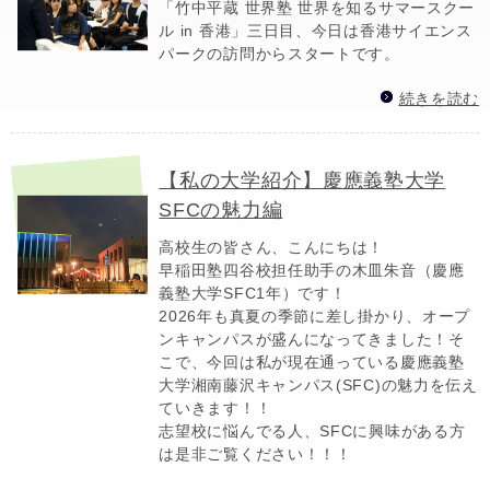
「竹中平蔵 世界塾 世界を知るサマースクー
ル in 香港」三日目、今日は香港サイエンス
パークの訪問からスタートです。
続きを読む
【私の大学紹介】慶應義塾大学
SFCの魅力編
高校生の皆さん、こんにちは！
早稲田塾四谷校担任助手の木皿朱音（慶應
義塾大学SFC1年）です！
2026年も真夏の季節に差し掛かり、オープ
ンキャンパスが盛んになってきました！そ
こで、今回は私が現在通っている慶應義塾
大学湘南藤沢キャンパス(SFC)の魅力を伝え
ていきます！！
志望校に悩んでる人、SFCに興味がある方
は是非ご覧ください！！！