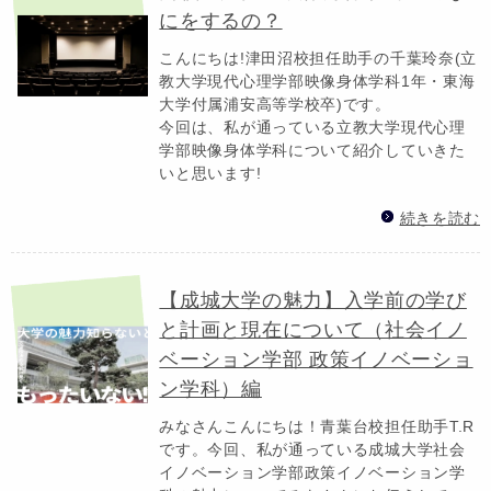
にをするの？
こんにちは!津田沼校担任助手の千葉玲奈(立
教大学現代心理学部映像身体学科1年・東海
大学付属浦安高等学校卒)です。
今回は、私が通っている立教大学現代心理
学部映像身体学科について紹介していきた
いと思います!
続きを読む
【成城大学の魅力】入学前の学び
と計画と現在について（社会イノ
ベーション学部 政策イノベーショ
ン学科）編
みなさんこんにちは！青葉台校担任助手T.R
です。今回、私が通っている成城大学社会
イノベーション学部政策イノベーション学