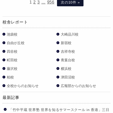
1
2
3
…
956
次の10件 »
校舎レポート
池袋校
大崎品川校
自由が丘校
新宿校
四谷校
吉祥寺校
町田校
青葉台校
藤沢校
横浜校
柏校
津田沼校
全校からのお知らせ
広報部からのお知らせ
最新記事
「竹中平蔵 世界塾 世界を知るサマースクール in 香港」三日