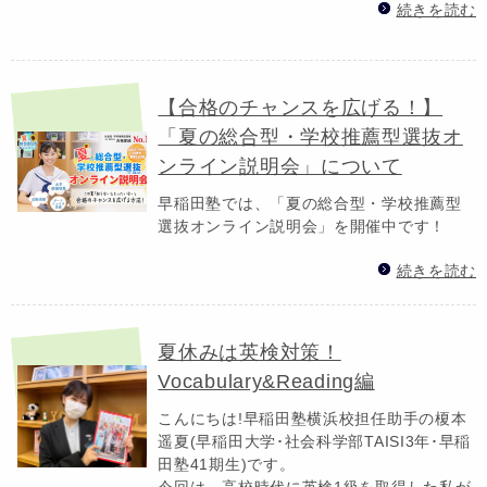
続きを読む
【合格のチャンスを広げる！】
「夏の総合型・学校推薦型選抜オ
ンライン説明会」について
早稲田塾では、「夏の総合型・学校推薦型
選抜オンライン説明会」を開催中です！
続きを読む
夏休みは英検対策！
Vocabulary&Reading編
こんにちは!早稲田塾横浜校担任助手の榎本
遥夏(早稲田大学･社会科学部TAISI3年･早稲
田塾41期生)です。
今回は、高校時代に英検1級を取得した私が