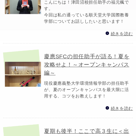
こんにちは！津田沼校担任助手の福元楓で
す。
今回は私の通っている順天堂大学国際教養
学部についてお話ししたいと思います！
続きを読む
慶應SFCの担任助手が語る！夏を
攻略せよ！～オープンキャンパス
編～
現役慶應義塾大学環境情報学部の担任助手
が、夏のオープンキャンパスを最大限に活
用する、コツをお教えします！
続きを読む
夏期も後半！ここで高３生に＜出