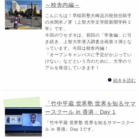
～校舎内編～
こんにちは！早稲田塾大崎品川校担任助手
の水関木ノ芽（上智大学文学部新聞学科１
年）です。
今回のワセダネは、前回の「学食編」に引
き続き、上智大学潜入調査企画第３弾とな
っています。今回は校舎内編！
「オープンキャンパスに予定がかぶってい
けない」などという方のために、大学のリ
アルを発信していきます！
続きを読む
「竹中平蔵 世界塾 世界を知るサマ
ースクール in 香港」Day 1
「竹中平蔵 世界塾 世界を知るサマースクー
ル in 香港」Day 1です。