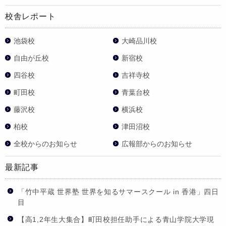
校舎レポート
池袋校
大崎品川校
自由が丘校
新宿校
四谷校
吉祥寺校
町田校
青葉台校
藤沢校
横浜校
柏校
津田沼校
全校からのお知らせ
広報部からのお知らせ
最新記事
「竹中平蔵 世界塾 世界を知るサマースクール in 香港」四日
目
【高1,2年生大集合】町田校担任助手による青山学院大学現