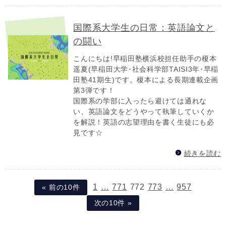
国際系大学生の日常：英語論文と
の闘い
こんにちは!早稲田塾横浜校担任助手の榎本
遥夏(早稲田大学･社会科学部TAISI3年･早稲
田塾41期生)です。榎本による長期連載企画
第3弾です！
国際系の学部に入ったら避けては通れな
い、英語論文をどうやって執筆していくか
を解説！英語の志望理由を書く生徒にも必
見です☆
続きを読む
1
…
771
772
773
…
957
« 前の10件
次の10件 »