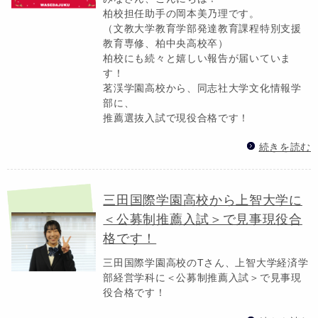
柏校担任助手の岡本美乃理です。
（文教大学教育学部発達教育課程特別支援
教育専修、柏中央高校卒）
柏校にも続々と嬉しい報告が届いていま
す！
茗渓学園高校から、同志社大学文化情報学
部に、
推薦選抜入試で現役合格です！
続きを読む
三田国際学園高校から上智大学に
＜公募制推薦入試＞で見事現役合
格です！
三田国際学園高校のTさん、上智大学経済学
部経営学科に＜公募制推薦入試＞で見事現
役合格です！