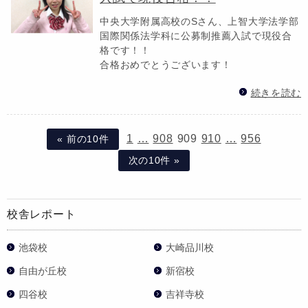
中央大学附属高校のSさん、上智大学法学部
国際関係法学科に公募制推薦入試で現役合
格です！！
合格おめでとうございます！
続きを読む
1
…
908
909
910
…
956
« 前の10件
次の10件 »
校舎レポート
池袋校
大崎品川校
自由が丘校
新宿校
四谷校
吉祥寺校