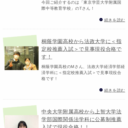
今回ご紹介するのは「東京学芸大学附属国
際中等教育学校」のTさん！
続きを読む
桐蔭学園高校から法政大学に＜指
定校推薦入試＞で見事現役合格で
す！
桐蔭学園高校のMさん、法政大学経済学部経
済学科に＜指定校推薦入試＞で見事現役合
格です！
続きを読む
中央大学附属高校から上智大学法
学部国際関係法学科に公募制推薦
入試で現役合格！！