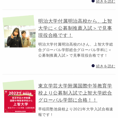
続きを読む
明治大学付属明治高校から、上智
大学に＜公募制推薦入試＞で見事
現役合格です！
明治大学付属明治高校のIさん、上智大学総
合グローバル学部総合グローバル学科に＜
公募制推薦入試＞で見事現役合格です！
続きを読む
東京学芸大学附属国際中等教育学
校より公募制入試で上智大学総合
グローバル学部に合格！！
早稲田塾池袋校より2021年大学入試合格速
報です！