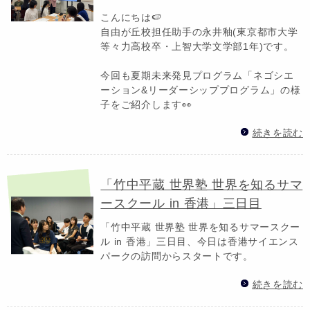
こんにちは🍉
自由が丘校担任助手の永井釉(東京都市大学
等々力高校卒・上智大学文学部1年)です。
今回も夏期未来発見プログラム「ネゴシエ
ーション&リーダーシッププログラム」の様
子をご紹介します👀
続きを読む
「竹中平蔵 世界塾 世界を知るサマ
ースクール in 香港」三日目
「竹中平蔵 世界塾 世界を知るサマースクー
ル in 香港」三日目、今日は香港サイエンス
パークの訪問からスタートです。
続きを読む