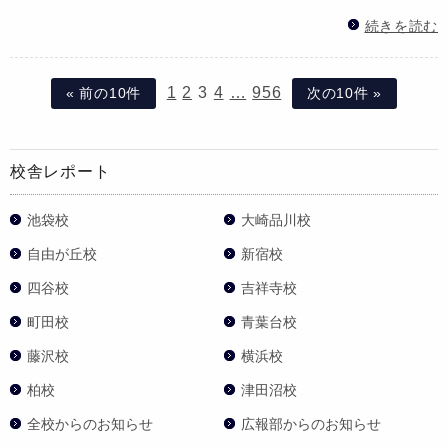
続きを読む
1
2
3
4
…
956
« 前の10件
次の10件 »
校舎レポート
池袋校
大崎品川校
自由が丘校
新宿校
四谷校
吉祥寺校
町田校
青葉台校
藤沢校
横浜校
柏校
津田沼校
全校からのお知らせ
広報部からのお知らせ