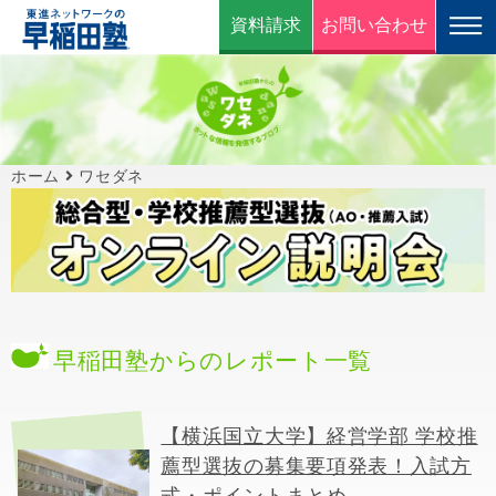
資料請求
お問い合わせ
ホーム
ワセダネ
早稲田塾からのレポート一覧
【横浜国立大学】経営学部 学校推
薦型選抜の募集要項発表！入試方
式・ポイントまとめ