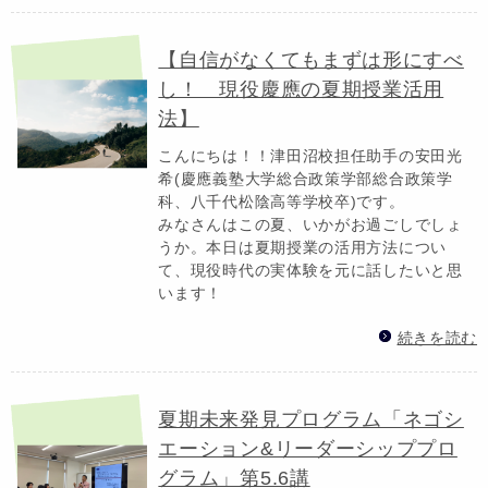
【自信がなくてもまずは形にすべ
し！ 現役慶應の夏期授業活用
法】
こんにちは！！津田沼校担任助手の安田光
希(慶應義塾大学総合政策学部総合政策学
科、八千代松陰高等学校卒)です。
みなさんはこの夏、いかがお過ごしでしょ
うか。本日は夏期授業の活用方法につい
て、現役時代の実体験を元に話したいと思
います！
続きを読む
夏期未来発見プログラム「ネゴシ
エーション&リーダーシッププロ
グラム」第5.6講