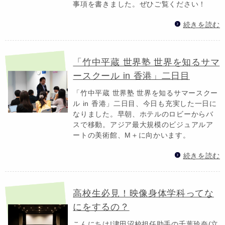
事項を書きました。ぜひご覧ください！
続きを読む
「竹中平蔵 世界塾 世界を知るサマ
ースクール in 香港」二日目
「竹中平蔵 世界塾 世界を知るサマースクー
ル in 香港」二日目、今日も充実した一日に
なりました。早朝、ホテルのロビーからバ
スで移動。アジア最大規模のビジュアルア
ートの美術館、M＋に向かいます。
続きを読む
高校生必見！映像身体学科ってな
にをするの？
こんにちは!津田沼校担任助手の千葉玲奈(立