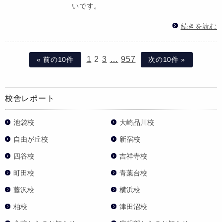
いです。
続きを読む
1
2
3
…
957
« 前の10件
次の10件 »
校舎レポート
池袋校
大崎品川校
自由が丘校
新宿校
四谷校
吉祥寺校
町田校
青葉台校
藤沢校
横浜校
柏校
津田沼校