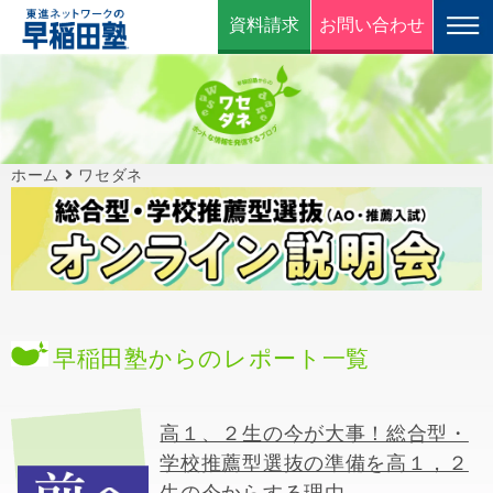
資料請求
お問い合わせ
ホーム
ワセダネ
早稲田塾からのレポート一覧
高１、２生の今が大事！総合型・
学校推薦型選抜の準備を高１，２
生の今からする理由