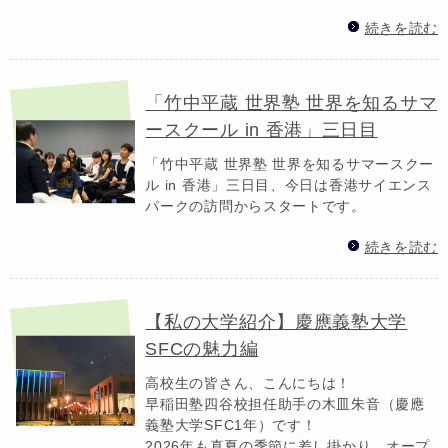
続きを読む
「竹中平蔵 世界塾 世界を知るサマ
ースクール in 香港」三日目
「竹中平蔵 世界塾 世界を知るサマースクー
ル in 香港」三日目、今日は香港サイエンス
パークの訪問からスタートです。
続きを読む
【私の大学紹介】慶應義塾大学
SFCの魅力編
高校生の皆さん、こんにちは！
早稲田塾四谷校担任助手の木皿朱音（慶應
義塾大学SFC1年）です！
2026年も真夏の季節に差し掛かり、オープ