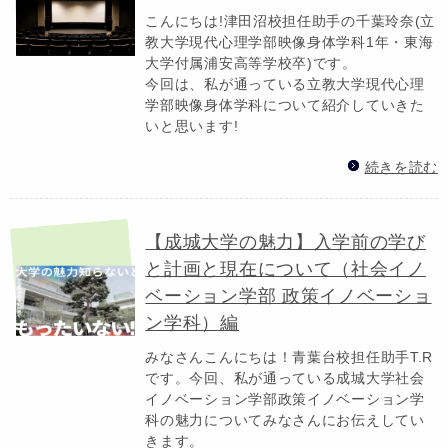
こんにちは!津田沼校担任助手の千葉玲奈(立
教大学現代心理学部映像身体学科1年・東海
大学付属浦安高等学校卒)です。
今回は、私が通っている立教大学現代心理
学部映像身体学科について紹介していきた
いと思います!
続きを読む
【成城大学の魅力】入学前の学び
と計画と現在について（社会イノ
ベーション学部 政策イノベーショ
ン学科）編
みなさんこんにちは！青葉台校担任助手T.R
です。今回、私が通っている成城大学社会
イノベーション学部政策イノベーション学
科の魅力についてみなさんにお伝えしてい
きます。