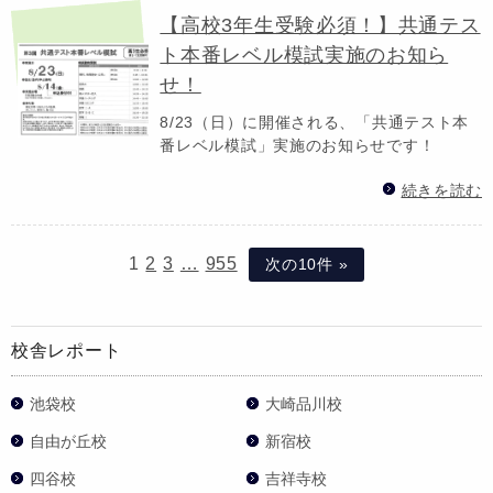
【高校3年生受験必須！】共通テス
ト本番レベル模試実施のお知ら
せ！
8/23（日）に開催される、「共通テスト本
番レベル模試」実施のお知らせです！
続きを読む
1
2
3
…
955
次の10件 »
校舎レポート
池袋校
大崎品川校
自由が丘校
新宿校
四谷校
吉祥寺校