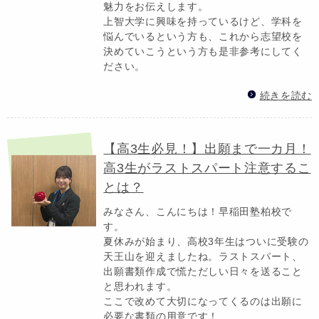
魅力をお伝えします。
上智大学に興味を持っているけど、学科を
悩んでいるという方も、これから志望校を
決めていこうという方も是非参考にしてく
ださい。
続きを読む
【高3生必見！】出願まで一カ月！
高3生がラストスパート注意するこ
とは？
みなさん、こんにちは！早稲田塾柏校で
す。
夏休みが始まり、高校3年生はついに受験の
天王山を迎えましたね。ラストスパート、
出願書類作成で慌ただしい日々を送ること
と思われます。
ここで改めて大切になってくるのは出願に
必要な書類の用意です！