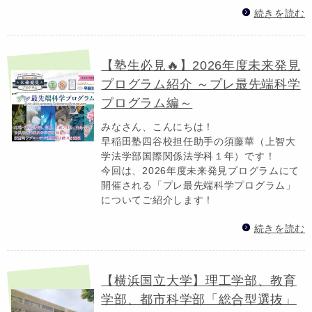
続きを読む
【塾生必見🔥】2026年度未来発見
プログラム紹介 ～プレ最先端科学
プログラム編～
みなさん、こんにちは！
早稲田塾四谷校担任助手の須藤華（上智大
学法学部国際関係法学科１年）です！
今回は、2026年度未来発見プログラムにて
開催される「プレ最先端科学プログラム」
についてご紹介します！
続きを読む
【横浜国立大学】理工学部、教育
学部、都市科学部「総合型選抜」