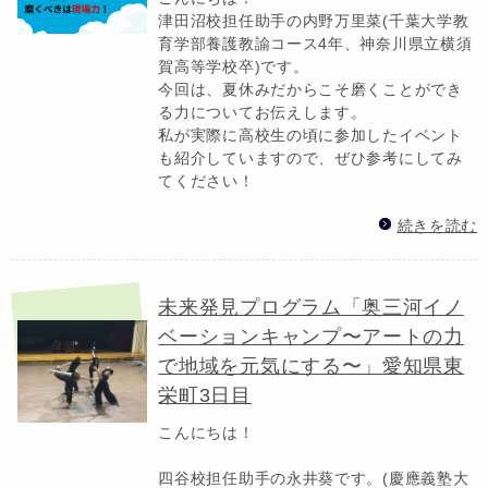
津田沼校担任助手の内野万里菜(千葉大学教
育学部養護教諭コース4年、神奈川県立横須
賀高等学校卒)です。
今回は、夏休みだからこそ磨くことができ
る力についてお伝えします。
私が実際に高校生の頃に参加したイベント
も紹介していますので、ぜひ参考にしてみ
てください！
続きを読む
未来発見プログラム「奥三河イノ
ベーションキャンプ〜アートの力
で地域を元気にする〜」愛知県東
栄町3日目
こんにちは！
四谷校担任助手の永井葵です。(慶應義塾大