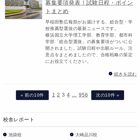
募集要項発表！試験日程・ポイン
トまとめ
早稲田塾広報部がお届けする、総合型・学
校推薦型選抜の最新ニュースです。
横浜国立大学理工学部、教育学部、都市科
学部「総合型選抜」の募集要項がついに公
開されました。試験日程や出願ルール、注
意点をまとめましたので、合格戦略の策定
にお役立てください。
続きを読む
1
2
3
4
…
956
« 前の10件
次の10件 »
校舎レポート
池袋校
大崎品川校