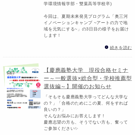
学環境情報学部・雙葉高等学校卒)
今回は、夏期未来発見プログラム「奥三河
イノベーションキャンプ ~アートの力で地
域を元気にする~」の3日目の様子をお届け
します！
続きを読む
【慶應義塾大学 現役合格セミナ
ー～一般選抜×総合型・学校推薦型
選抜編～】開催のお知らせ
「そもそも慶應義塾大学ってどんな大学な
の？」「合格のためにこの夏、何をすれば
良いの？」
そんなお悩みにお答えします！
慶應志望の方も、そうでない方も、奮って
ご参加ください✨