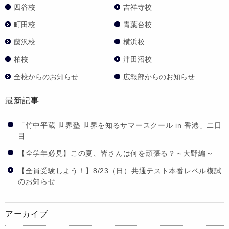
四谷校
吉祥寺校
町田校
青葉台校
藤沢校
横浜校
柏校
津田沼校
全校からのお知らせ
広報部からのお知らせ
最新記事
「竹中平蔵 世界塾 世界を知るサマースクール in 香港」二日
目
【全学年必見】この夏、皆さんは何を頑張る？～大野編～
【全員受験しよう！】8/23（日）共通テスト本番レベル模試
のお知らせ
アーカイブ