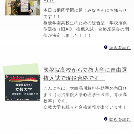
本日は桐蔭学園に通うみなさんにお知らせ
です！！
桐蔭学園高校生のための総合型・学校推薦
型選抜（旧AO・推薦入試）合格座談会の開
催が決定しました！！！
続きを読む
國學院高校から立教大学に自由選
抜入試で現役合格です！
こんにちは、大崎品川校担任助手の角田ひ
まり（明治学院大学心理学部３年、青稜高
校卒）です。
立教大学も続々と合格速報が出ています！
続きを読む