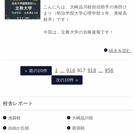
こんにちは、大崎品川校担任助手の角田ひ
まり（明治学院大学心理学部３年、青稜高
校卒）です！
今回は、立教大学の合格速報です！
続きを読む
1
…
916
917
918
…
956
« 前の10件
次の10件 »
校舎レポート
池袋校
大崎品川校
自由が丘校
新宿校