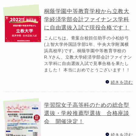
桐蔭学園中等教育学校から立教大
学経済学部会計ファイナンス学科
に自由選抜入試で現役合格です！
こんにちは。青葉台校担任助手の小松紗弓
(上智大学外国語学部1年、中央大学附属横
浜高校卒)です。桐蔭学園中等教育学校の
R.Yさん、立教大学経済学部会計ファイナン
ス学科に自由選抜入試で見事合格を果たし
ました！ 本当におめでとうございます！！
続きを読む
学習院女子高等科のための総合型
選抜・学校推薦型選抜 合格座談
会 開催決定！
続きを読む