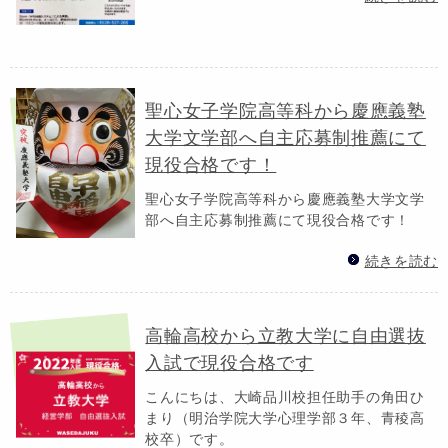
聖心女子学院高等科から慶應義塾
大学文学部へ自主応募制推薦にて
現役合格です！
聖心女子学院高等科から慶應義塾大学文学
部へ自主応募制推薦にて現役合格です！
続きを読む
高輪高校から立教大学に自由選抜
入試で現役合格です
こんにちは、大崎品川校担任助手の角田ひ
まり（明治学院大学心理学部３年、青稜高
校卒）です。