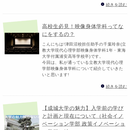
続きを読む
高校生必見！映像身体学科ってな
にをするの？
こんにちは!津田沼校担任助手の千葉玲奈(立
教大学現代心理学部映像身体学科1年・東海
大学付属浦安高等学校卒)です。
今回は、私が通っている立教大学現代心理
学部映像身体学科について紹介していきた
いと思います!
続きを読む
【成城大学の魅力】入学前の学び
と計画と現在について（社会イノ
ベーション学部 政策イノベーショ