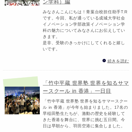
ン学科）編
みなさんこんにちは！青葉台校担任助手T.R
です。今回、私が通っている成城大学社会
イノベーション学部政策イノベーション学
科の魅力についてみなさんにお伝えしてい
きます。
是非、受験のきっかけにしてくれると嬉し
いです。
続きを読む
「竹中平蔵 世界塾 世界を知るサマ
ースクール in 香港」一日目
「竹中平蔵 世界塾 世界を知るサマースクー
ル in 香港」が今年も始まりました。17名の
早稲田塾生たちが、激動の歴史を経験して
きた香港を舞台に、世界に挑む五日間。今
日は早朝から、羽田空港に集合しました。