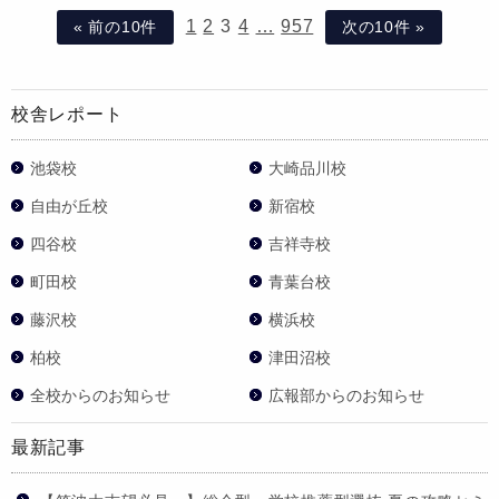
1
2
3
4
…
957
« 前の10件
次の10件 »
校舎レポート
池袋校
大崎品川校
自由が丘校
新宿校
四谷校
吉祥寺校
町田校
青葉台校
藤沢校
横浜校
柏校
津田沼校
全校からのお知らせ
広報部からのお知らせ
最新記事