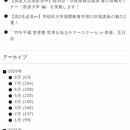
【筑波大志望必見👀】総合型・学校推薦型選抜 夏の攻略セミ
ナー〈筑波大学 編〉を実施します！
【高2生必見👀】早稲田大学国際教養学部の対策講座の魅力2
選！
「竹中平蔵 世界塾 世界を知るサマースクール in 香港」五日
目
アーカイブ
2026年
8月
(63)
7月
(254)
6月
(259)
5月
(220)
4月
(180)
3月
(345)
2月
(237)
1月
(99)
2025年