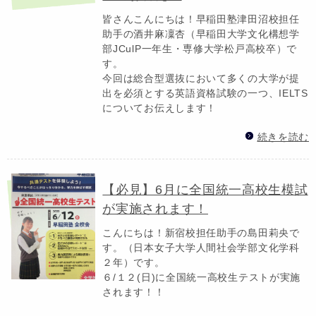
皆さんこんにちは！早稲田塾津田沼校担任
助手の酒井麻凜杏（早稲田大学文化構想学
部JCulP一年生・専修大学松戸高校卒）で
す。
今回は総合型選抜において多くの大学が提
出を必須とする英語資格試験の一つ、IELTS
についてお伝えします！
続きを読む
【必見】6月に全国統一高校生模試
が実施されます！
こんにちは！新宿校担任助手の島田莉央で
す。（日本女子大学人間社会学部文化学科
２年）です。
６/１２(日)に全国統一高校生テストが実施
されます！！