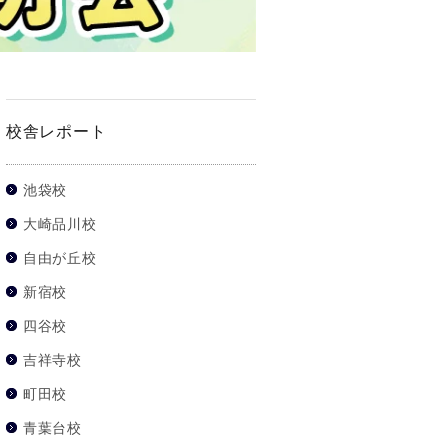
校舎レポート
池袋校
大崎品川校
自由が丘校
新宿校
四谷校
吉祥寺校
町田校
青葉台校