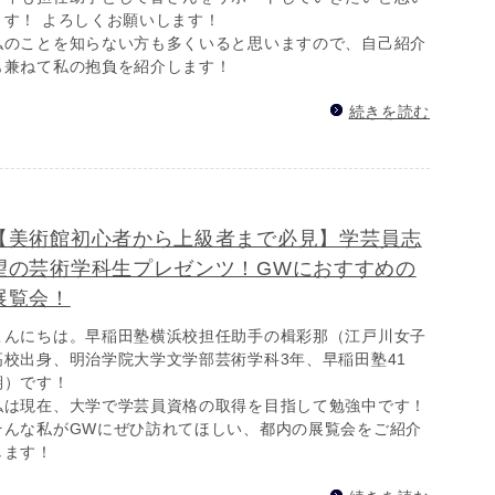
ます！ よろしくお願いします！
私のことを知らない方も多くいると思いますので、自己紹介
も兼ねて私の抱負を紹介します！
続きを読む
【美術館初心者から上級者まで必見】学芸員志
望の芸術学科生プレゼンツ！GWにおすすめの
展覧会！
こんにちは。早稲田塾横浜校担任助手の楫彩那（江戸川女子
高校出身、明治学院大学文学部芸術学科3年、早稲田塾41
期）です！
私は現在、大学で学芸員資格の取得を目指して勉強中です！
そんな私がGWにぜひ訪れてほしい、都内の展覧会をご紹介
します！