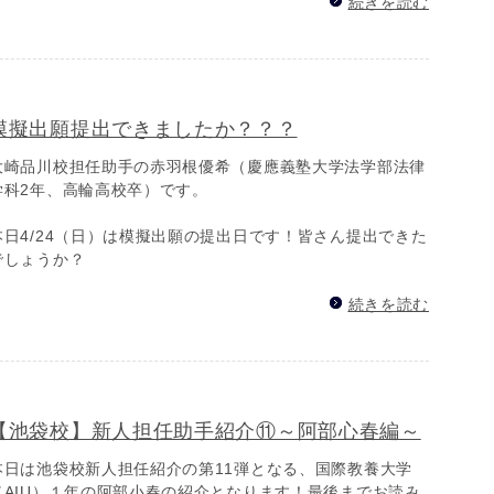
続きを読む
模擬出願提出できましたか？？？
大崎品川校担任助手の赤羽根優希（慶應義塾大学法学部法律
学科2年、高輪高校卒）です。
本日4/24（日）は模擬出願の提出日です！皆さん提出できた
でしょうか？
続きを読む
【池袋校】新人担任助手紹介⑪～阿部心春編～
本日は池袋校新人担任紹介の第11弾となる、国際教養大学
（AIU）１年の阿部小春の紹介となります！最後までお読み