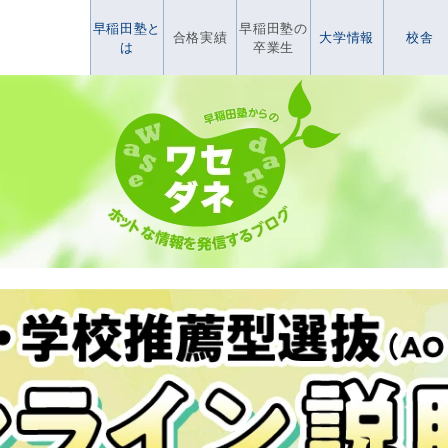
早稲田塾と
早稲田塾の
合格実績
大学情報
校舎
は
卒業生