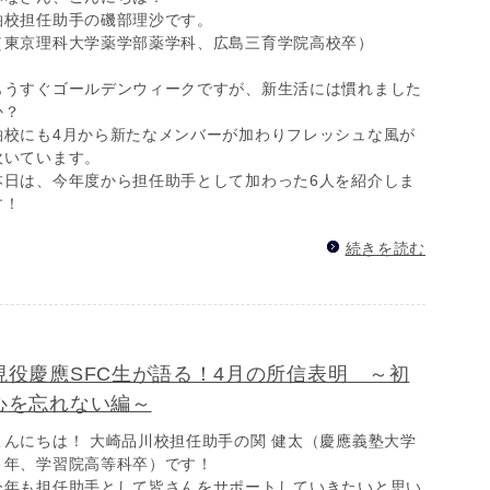
柏校担任助手の磯部理沙です。
（東京理科大学薬学部薬学科、広島三育学院高校卒）
もうすぐゴールデンウィークですが、新生活には慣れました
か？
柏校にも4月から新たなメンバーが加わりフレッシュな風が
吹いています。
本日は、今年度から担任助手として加わった6人を紹介しま
す！
続きを読む
現役慶應SFC生が語る！4月の所信表明 ～初
心を忘れない編～
こんにちは！ 大崎品川校担任助手の関 健太（慶應義塾大学
４年、学習院高等科卒）です！
今年も担任助手として皆さんをサポートしていきたいと思い