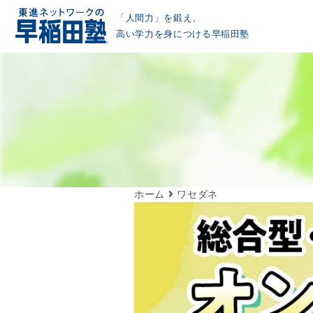
「人間力」を鍛え、
高い学力を身につける早稲田塾
ホーム
ワセダネ