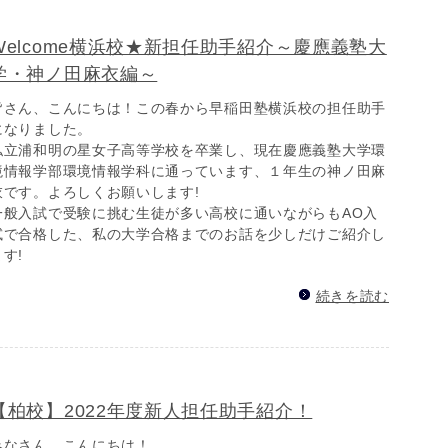
Welcome横浜校★新担任助手紹介～慶應義塾大
学・神ノ田麻衣編～
皆さん、こんにちは！この春から早稲田塾横浜校の担任助手
になりました。
私立浦和明の星女子高等学校を卒業し、現在慶應義塾大学環
境情報学部環境情報学科に通っています、１年生の神ノ田麻
衣です。よろしくお願いします!
一般入試で受験に挑む生徒が多い高校に通いながらもAO入
試で合格した、私の大学合格までのお話を少しだけご紹介し
ます!
続きを読む
【柏校】2022年度新人担任助手紹介！
みなさん、こんにちは！