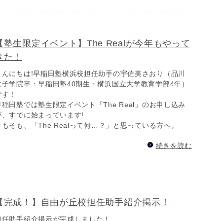
【塾生限定イベント】The Realが今年もやって
きた！
こんにちは!早稲田塾横浜校担任助手の宇佐美さおり（品川
女子学院卒・早稲田塾40期生・横浜国立大学教育学部4年）
です！
早稲田塾では塾生限定イベント「The Real」のお申し込み
が、すでに始まっています!
そもそも、「The Realって何…？」と思っている方へ。
続きを読む
【完成！】自由が丘校担任助手紹介掲示！
担任助手紹介掲示が完成しました！