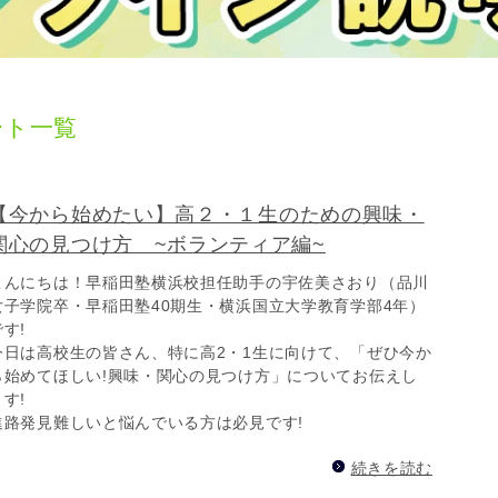
ート一覧
【今から始めたい】高２・１生のための興味・
関心の見つけ方 ~ボランティア編~
こんにちは！早稲田塾横浜校担任助手の宇佐美さおり（品川
女子学院卒・早稲田塾40期生・横浜国立大学教育学部4年）
です!
今日は高校生の皆さん、特に高2・1生に向けて、「ぜひ今か
ら始めてほしい!興味・関心の見つけ方」についてお伝えし
ます!
進路発見難しいと悩んでいる方は必見です!
続きを読む