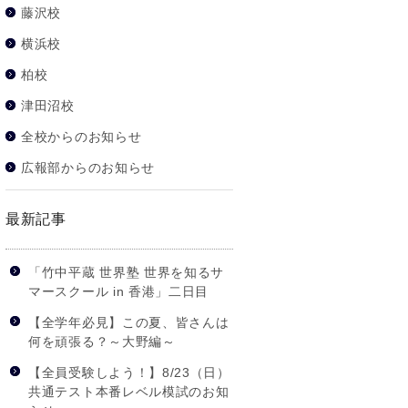
藤沢校
横浜校
柏校
津田沼校
全校からのお知らせ
広報部からのお知らせ
最新記事
「竹中平蔵 世界塾 世界を知るサ
マースクール in 香港」二日目
【全学年必見】この夏、皆さんは
何を頑張る？～大野編～
【全員受験しよう！】8/23（日）
共通テスト本番レベル模試のお知